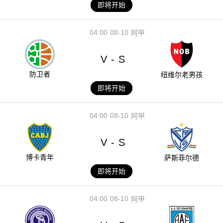
即将开始
04:00
08-10
阿甲
V
S
-
防卫者
纽维尔老男孩
即将开始
04:00
08-10
阿甲
V
S
-
博卡青年
萨斯菲尔德
即将开始
04:00
08-10
阿甲