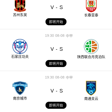
V
S
-
苏州东吴
长春亚泰
即将开始
19:30
08-08
中甲
V
S
-
石家庄功夫
陕西联合月亮泊队
即将开始
19:30
08-08
中甲
V
S
-
南京城市
南通支云
即将开始