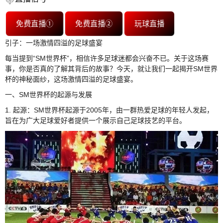
免费直播①
免费直播②
玩球直播
引子：一场激情四溢的足球盛宴
每当提到“SM世界杯”，相信许多足球迷都会兴奋不已。关于这场赛
事，你是否真的了解其背后的故事？今天，就让我们一起揭开SM世界
杯的神秘面纱，这场激情四溢的足球盛宴。
一、SM世界杯的起源与发展
1. 起源：SM世界杯起源于2005年，由一群热爱足球的年轻人发起，
旨在为广大足球爱好者提供一个展示自己足球技艺的平台。