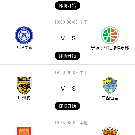
即将开始
19:00
08-09
中甲
V
S
-
无锡吴钩
宁波职业足球俱乐部
即将开始
19:30
08-09
中甲
V
S
-
广州豹
广西恒宸
即将开始
19:35
08-09
中超