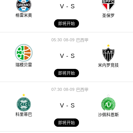
V
S
-
格雷米奥
圣保罗
即将开始
05:30
08-09
巴西甲
V
S
-
瑞模贝雷
米内罗竞技
即将开始
07:30
08-09
巴西甲
V
S
-
科里蒂巴
沙佩科恩斯
即将开始