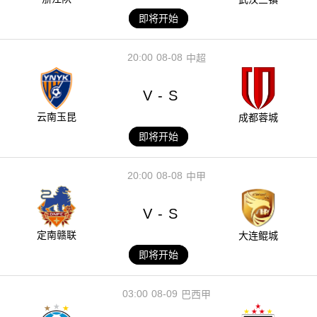
即将开始
20:00
08-08
中超
V
S
-
云南玉昆
成都蓉城
即将开始
20:00
08-08
中甲
V
S
-
定南赣联
大连鲲城
即将开始
03:00
08-09
巴西甲