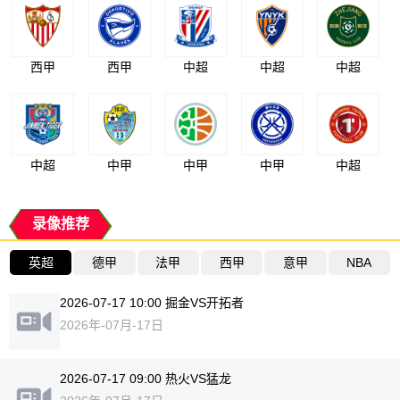
西甲
西甲
中超
中超
中超
中超
中甲
中甲
中甲
中超
录像推荐
英超
德甲
法甲
西甲
意甲
NBA
2026-07-17 10:00 掘金VS开拓者
2026年-07月-17日
2026-07-17 09:00 热火VS猛龙