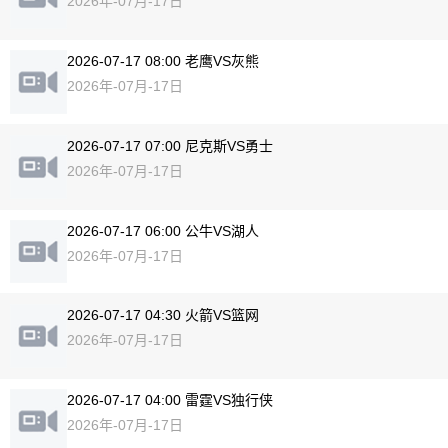
2026年-07月-17日
2026-07-17 08:00 老鹰VS灰熊
2026年-07月-17日
2026-07-17 07:00 尼克斯VS勇士
2026年-07月-17日
2026-07-17 06:00 公牛VS湖人
2026年-07月-17日
2026-07-17 04:30 火箭VS篮网
2026年-07月-17日
2026-07-17 04:00 雷霆VS独行侠
2026年-07月-17日