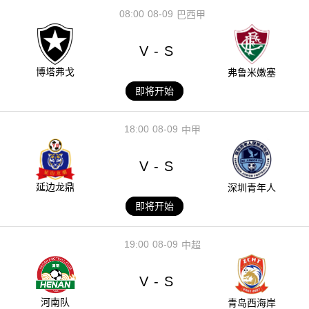
08:00
08-09
巴西甲
V
S
-
博塔弗戈
弗鲁米嫩塞
即将开始
18:00
08-09
中甲
V
S
-
延边龙鼎
深圳青年人
即将开始
19:00
08-09
中超
V
S
-
河南队
青岛西海岸