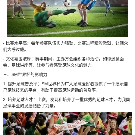
- 比赛水平高：每年参赛队伍实力强劲，比赛过程精彩激烈，让观众
们大呼过瘾。
- 文化氛围浓厚：赛事期间，主办方会组织各种活动，如球迷见面
会、足球讲座等，让参与者感受足球文化的魅力。
三、SM世界杯的影响力
1. 提升足球普及率：SM世界杯为广大足球爱好者提供了一个展示自
己足球技艺的平台，有助于提高足球运动的普及率。
2. 培养足球人才：比赛，发现和培养了一批优秀的足球人才，为我国
足球事业的发展储备了力量。