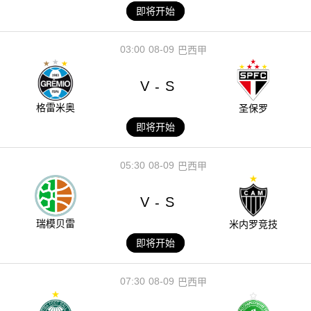
即将开始
03:00
08-09
巴西甲
V
S
-
格雷米奥
圣保罗
即将开始
05:30
08-09
巴西甲
V
S
-
瑞模贝雷
米内罗竞技
即将开始
07:30
08-09
巴西甲