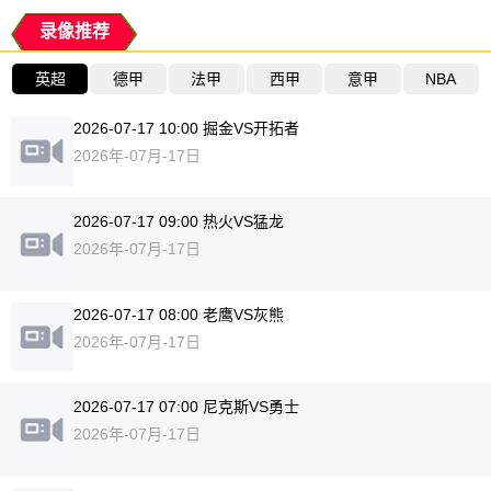
录像推荐
英超
德甲
法甲
西甲
意甲
NBA
2026-07-17 10:00 掘金VS开拓者
2026年-07月-17日
2026-07-17 09:00 热火VS猛龙
2026年-07月-17日
2026-07-17 08:00 老鹰VS灰熊
2026年-07月-17日
2026-07-17 07:00 尼克斯VS勇士
2026年-07月-17日