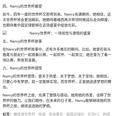
四、Nancy的世界杯展望
如今，四年一度的世界杯又即将到来。Nancy充满期待，她相信，这
次世界杯将会更加精彩。她期待着梅西再次带领阿根廷队走向辉煌，
也期待着中国足球能够在这场盛宴中绽放光彩。
五、Nancy的世界杯故事
在Nancy的世界杯故事中，还有许多难忘的瞬间。比如，她曾在街头
巷尾与朋友们一起观看比赛，一起欢呼、一起哭泣；她还曾为了看一
场比赛，熬夜到凌晨。
六、Nancy的世界杯感悟
Nancy的世界杯感悟，是关于热爱、关于梦想、关于坚持。她相信，
只要心中有梦想，就一定能够实现。而世界杯，正是她追逐梦想的舞
台。
Nancy的世界杯之旅，充满了激情与感动。她用她的热爱，诠释了世
界杯的魅力。让我们期待，在未来的日子里，Nancy能够继续她的世
界杯之旅，继续追逐她的梦想。
标签
：
橄榄球世界杯
特调
圣埃蒂安
我国足球队
东京FC
刺绣