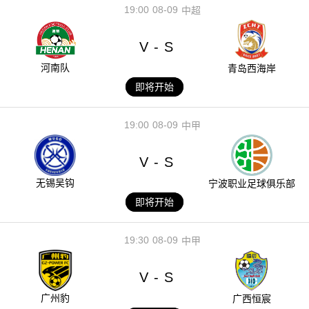
19:00
08-09
中超
V
S
-
河南队
青岛西海岸
即将开始
19:00
08-09
中甲
V
S
-
无锡吴钩
宁波职业足球俱乐部
即将开始
19:30
08-09
中甲
V
S
-
广州豹
广西恒宸