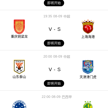
即将开始
19:35
08-09
中超
V
S
-
重庆铜梁龙
上海海港
即将开始
20:00
08-09
中超
V
S
-
山东泰山
天津津门虎
即将开始
22:00
08-09
巴西甲