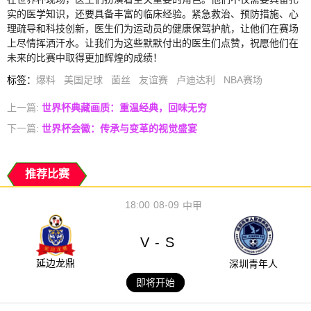
实的医学知识，还要具备丰富的临床经验。紧急救治、预防措施、心
理疏导和科技创新，医生们为运动员的健康保驾护航，让他们在赛场
上尽情挥洒汗水。让我们为这些默默付出的医生们点赞，祝愿他们在
未来的比赛中取得更加辉煌的成绩！
标签
：
爆料
美国足球
菌丝
友谊赛
卢迪达利
NBA赛场
上一篇:
世界杯典藏画质：重温经典，回味无穷
下一篇:
世界杯会徽：传承与变革的视觉盛宴
推荐比赛
18:00
08-09
中甲
V
S
-
延边龙鼎
深圳青年人
即将开始