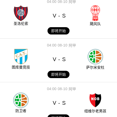
04:00
08-10
阿甲
V
S
-
圣洛伦索
飓风队
即将开始
04:00
08-10
阿甲
V
S
-
图库曼竞技
萨尔米安杜
即将开始
04:00
08-10
阿甲
V
S
-
防卫者
纽维尔老男孩