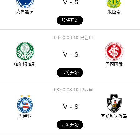
V
S
-
克鲁塞罗
米拉索
即将开始
03:00
08-10
巴西甲
V
S
-
帕尔梅拉斯
巴西国际
即将开始
03:00
08-10
巴西甲
V
S
-
巴伊亚
瓦斯科达伽马
即将开始