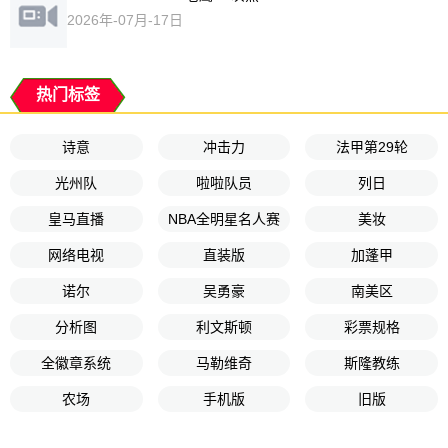
2026年-07月-17日
热门标签
诗意
冲击力
法甲第29轮
光州队
啦啦队员
列日
皇马直播
NBA全明星名人赛
美妆
网络电视
直装版
加蓬甲
诺尔
吴勇豪
南美区
分析图
利文斯顿
彩票规格
全徽章系统
马勒维奇
斯隆教练
农场
手机版
旧版