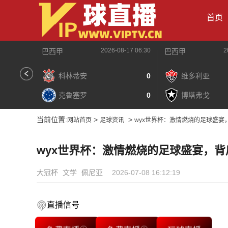
首页
2026-08-17 06:30
2
巴西甲
巴西甲
科林蒂安
0
维多利亚
克鲁塞罗
0
博塔弗戈
当前位置:
>
>
网站首页
足球资讯
wyx世界杯：激情燃烧的足球盛宴
wyx世界杯：激情燃烧的足球盛宴，
大冠杯
文学
佩尼亚
2026-07-08 16:12:19
直播信号