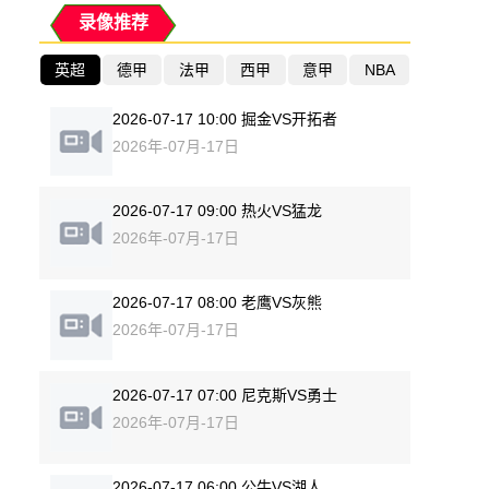
录像推荐
英超
德甲
法甲
西甲
意甲
NBA
2026-07-17 10:00 掘金VS开拓者
2026年-07月-17日
2026-07-17 09:00 热火VS猛龙
2026年-07月-17日
2026-07-17 08:00 老鹰VS灰熊
2026年-07月-17日
2026-07-17 07:00 尼克斯VS勇士
2026年-07月-17日
2026-07-17 06:00 公牛VS湖人