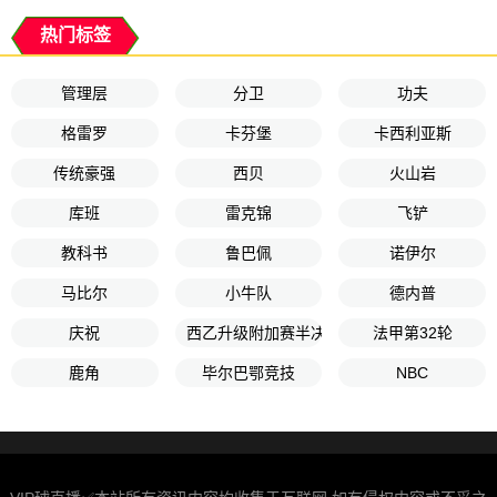
热门标签
管理层
分卫
功夫
格雷罗
卡芬堡
卡西利亚斯
传统豪强
西贝
火山岩
库班
雷克锦
飞铲
教科书
鲁巴佩
诺伊尔
马比尔
小牛队
德内普
庆祝
西乙升级附加赛半决赛次回合
法甲第32轮
鹿角
毕尔巴鄂竞技
NBC