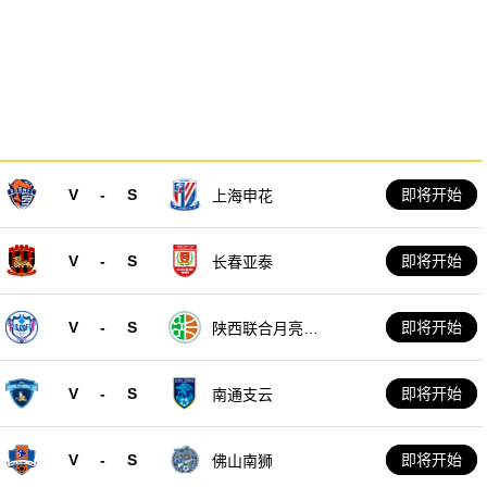
V
-
S
即将开始
上海申花
V
-
S
即将开始
长春亚泰
V
-
S
即将开始
陕西联合月亮泊
队
V
-
S
即将开始
南通支云
V
-
S
即将开始
佛山南狮