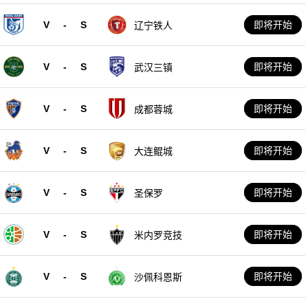
V
-
S
即将开始
辽宁铁人
V
-
S
即将开始
武汉三镇
V
-
S
即将开始
成都蓉城
V
-
S
即将开始
大连鲲城
V
-
S
即将开始
圣保罗
V
-
S
即将开始
米内罗竞技
V
-
S
即将开始
沙佩科恩斯