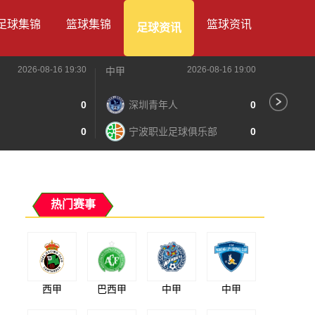
足球集锦
篮球集锦
篮球资讯
足球资讯
2026-08-16 19:30
2026-08-16 19:00
中甲
中甲
0
深圳青年人
0
苏
0
宁波职业足球俱乐部
0
南
热门赛事
西甲
巴西甲
中甲
中甲