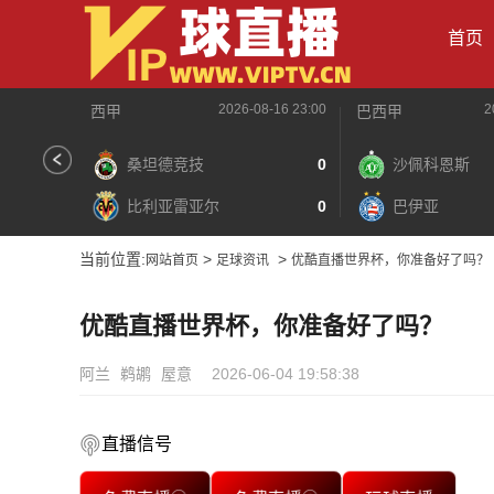
首页
2026-08-16 23:00
2
西甲
巴西甲
桑坦德竞技
0
沙佩科恩斯
比利亚雷亚尔
0
巴伊亚
当前位置:
>
>
网站首页
足球资讯
优酷直播世界杯，你准备好了吗？
优酷直播世界杯，你准备好了吗？
阿兰
鹈鹕
屋意
2026-06-04 19:58:38
直播信号