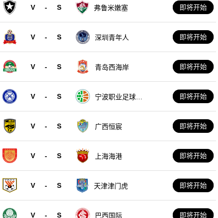
V
-
S
即将开始
弗鲁米嫩塞
V
-
S
即将开始
深圳青年人
V
-
S
即将开始
青岛西海岸
V
-
S
即将开始
宁波职业足球俱
乐部
V
-
S
即将开始
广西恒宸
V
-
S
即将开始
上海海港
V
-
S
即将开始
天津津门虎
V
-
S
即将开始
巴西国际