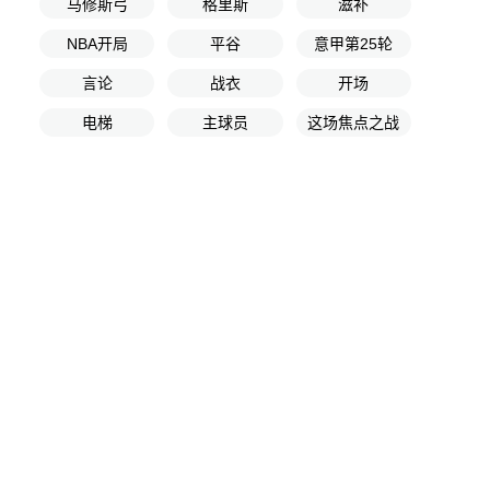
马修斯弓
格里斯
滋补
NBA开局
平谷
意甲第25轮
言论
战衣
开场
电梯
主球员
这场焦点之战