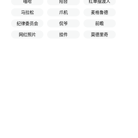
嘻哈
阳台
红单摆渡人
马拉松
爪机
麦格鲁德
纪律委员会
侃爷
前瞻
网红照片
挂件
莫德里奇