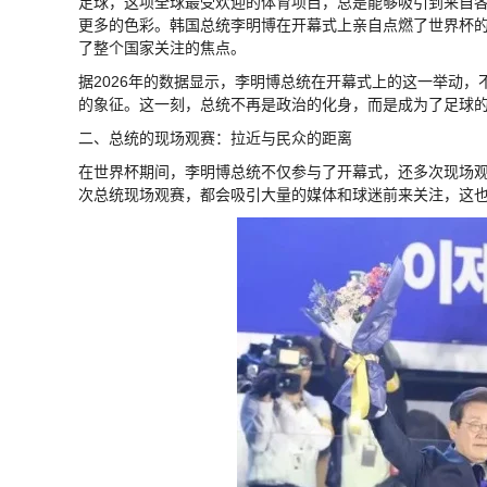
足球，这项全球最受欢迎的体育项目，总是能够吸引到来自
更多的色彩。韩国总统李明博在开幕式上亲自点燃了世界杯
了整个国家关注的焦点。
据2026年的数据显示，李明博总统在开幕式上的这一举动
的象征。这一刻，总统不再是政治的化身，而是成为了足球
二、总统的现场观赛：拉近与民众的距离
在世界杯期间，李明博总统不仅参与了开幕式，还多次现场
次总统现场观赛，都会吸引大量的媒体和球迷前来关注，这