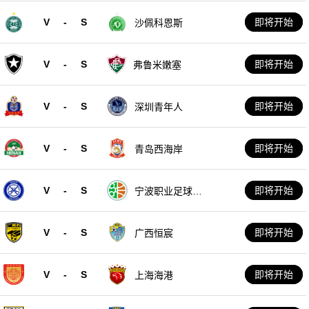
V
-
S
即将开始
沙佩科恩斯
V
-
S
即将开始
弗鲁米嫩塞
V
-
S
即将开始
深圳青年人
V
-
S
即将开始
青岛西海岸
V
-
S
即将开始
宁波职业足球俱
乐部
V
-
S
即将开始
广西恒宸
V
-
S
即将开始
上海海港