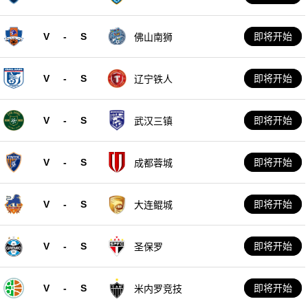
V
-
S
即将开始
佛山南狮
V
-
S
即将开始
辽宁铁人
V
-
S
即将开始
武汉三镇
V
-
S
即将开始
成都蓉城
V
-
S
即将开始
大连鲲城
V
-
S
即将开始
圣保罗
V
-
S
即将开始
米内罗竞技