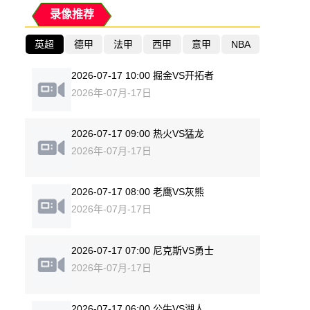
录像推荐
英超
德甲
法甲
西甲
意甲
NBA
2026-07-17 10:00 掘金VS开拓者
2026年-07月-17日
2026-07-17 09:00 热火VS猛龙
2026年-07月-17日
2026-07-17 08:00 老鹰VS灰熊
2026年-07月-17日
2026-07-17 07:00 尼克斯VS勇士
2026年-07月-17日
2026-07-17 06:00 公牛VS湖人