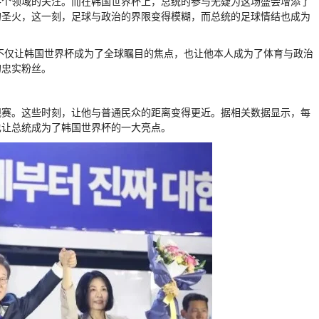
各个领域的关注。而在韩国世界杯上，总统的参与无疑为这场盛会增添了
的圣火，这一刻，足球与政治的界限变得模糊，而总统的足球情结也成为
，不仅让韩国世界杯成为了全球瞩目的焦点，也让他本人成为了体育与政治
的忠实粉丝。
观赛。这些时刻，让他与普通民众的距离变得更近。据相关数据显示，每
也让总统成为了韩国世界杯的一大亮点。