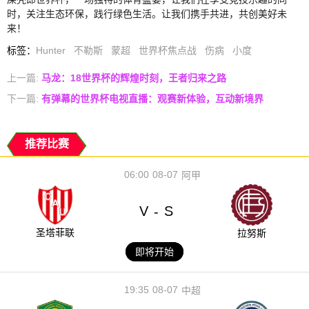
时，关注生态环保，践行绿色生活。让我们携手共进，共创美好未
来！
标签
：
Hunter
不勒斯
蒙超
世界杯焦点战
伤病
小度
上一篇:
马龙：18世界杯的辉煌时刻，王者归来之路
下一篇:
有弹幕的世界杯电视直播：观赛新体验，互动新境界
推荐比赛
06:00
08-07
阿甲
V
S
-
圣塔菲联
拉努斯
即将开始
19:35
08-07
中超