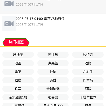
2026年-07月-17日
2026-07-17 04:00 雷霆VS独行侠
2026年-07月-17日
热门标签
埃托奥
评述员
沙特青
动画
卢森堡
酒瓶
希罗
护球
左右手
强度
英雄
巴拿马
铁军
全球球迷
阿联
东北超第1轮
强暴案
卡塔尔世界
小五靓仔
日本女足U20
翻盘