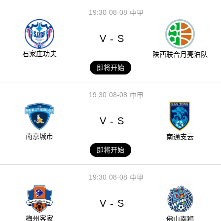
19:30
08-08
中甲
V
S
-
石家庄功夫
陕西联合月亮泊队
即将开始
19:30
08-08
中甲
V
S
-
南京城市
南通支云
即将开始
19:30
08-08
中甲
V
S
-
梅州客家
佛山南狮