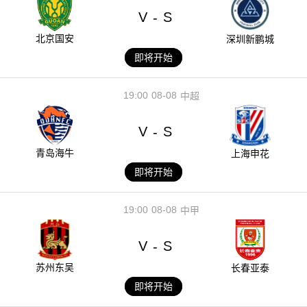
V
S
-
北京国安
深圳新鹏城
即将开始
19:00
08-08
中超
V
S
-
青岛海牛
上海申花
即将开始
19:00
08-08
中甲
V
S
-
苏州东吴
长春亚泰
即将开始