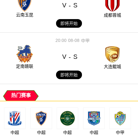
V
S
-
云南玉昆
成都蓉城
即将开始
20:00
08-08
中甲
V
S
-
定南赣联
大连鲲城
即将开始
热门赛事
中超
中超
中超
中超
中甲