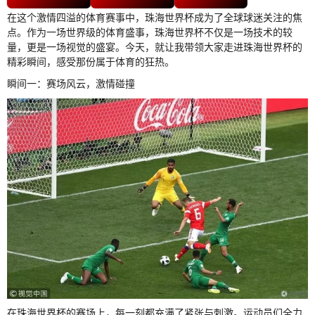
在这个激情四溢的体育赛事中，珠海世界杯成为了全球球迷关注的焦
点。作为一场世界级的体育盛事，珠海世界杯不仅是一场技术的较
量，更是一场视觉的盛宴。今天，就让我带领大家走进珠海世界杯的
精彩瞬间，感受那份属于体育的狂热。
瞬间一：赛场风云，激情碰撞
在珠海世界杯的赛场上，每一刻都充满了紧张与刺激。运动员们全力