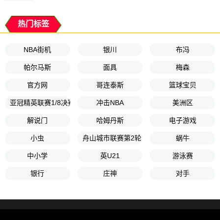
热门标签
NBA街机
银川
布冯
帕尔马斯
面具
梅森
官方网
哥连泰斯
篮球宝贝
亚冠精英联赛1/8决赛
冲击NBA
美洲区
解说门
哈姆丹斯
电子游戏
小虫
舟山城市联赛第2轮
蜗牛
中小学
英U21
游泳赛
银行
庄神
对手