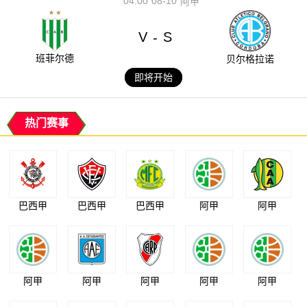
04:00
08-10
阿甲
V
S
-
班菲尔德
贝尔格拉诺
即将开始
热门赛事
巴西甲
巴西甲
巴西甲
阿甲
阿甲
阿甲
阿甲
阿甲
阿甲
阿甲