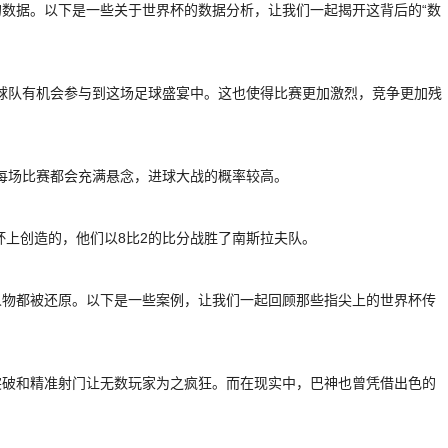
数据。以下是一些关于世界杯的数据分析，让我们一起揭开这背后的“数
的球队有机会参与到这场足球盛宴中。这也使得比赛更加激烈，竞争更加残
着每场比赛都会充满悬念，进球大战的概率较高。
杯上创造的，他们以8比2的比分战胜了南斯拉夫队。
人物都被还原。以下是一些案例，让我们一起回顾那些指尖上的世界杯传
突破和精准射门让无数玩家为之疯狂。而在现实中，巴神也曾凭借出色的