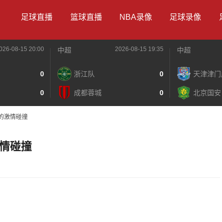
足球直播
篮球直播
NBA录像
足球录像
026-08-15 20:00
2026-08-15 19:35
中超
中超
0
浙江队
0
天津津门
0
成都蓉城
0
北京国安
的激情碰撞
情碰撞