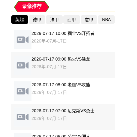
录像推荐
英超
德甲
法甲
西甲
意甲
NBA
2026-07-17 10:00 掘金VS开拓者
2026年-07月-17日
2026-07-17 09:00 热火VS猛龙
2026年-07月-17日
2026-07-17 08:00 老鹰VS灰熊
2026年-07月-17日
2026-07-17 07:00 尼克斯VS勇士
2026年-07月-17日
2026-07-17 06:00 公牛VS湖人