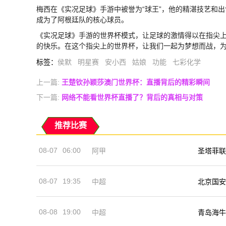
梅西在《实况足球》手游中被誉为“球王”，他的精湛技艺和
成为了阿根廷队的核心球员。
《实况足球》手游的世界杯模式，让足球的激情得以在指尖
的快乐。在这个指尖上的世界杯，让我们一起为梦想而战，
标签
：
侯默
明星赛
安小西
姑娘
功能
七彩化学
上一篇:
王楚钦孙颖莎澳门世界杯：直播背后的精彩瞬间
下一篇:
网络不能看世界杯直播了？背后的真相与对策
推荐比赛
08-07
06:00
阿甲
圣塔菲联
08-07
19:35
中超
北京国安
08-08
19:00
中超
青岛海牛