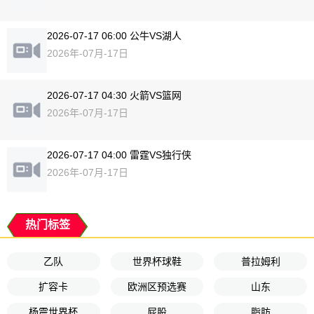
2026-07-17 06:00 公牛VS湖人
2026年-07月-17日
2026-07-17 04:30 火箭VS篮网
2026年-07月-17日
2026-07-17 04:00 雷霆VS独行侠
2026年-07月-17日
热门标签
乙队
世界杯球鞋
普拉姆利
扩容卡
欧洲区预选赛
山东
杨震世界杯
屁股
脂肪