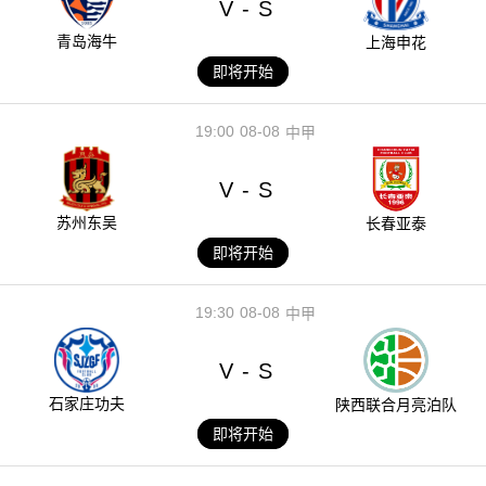
V
S
-
青岛海牛
上海申花
即将开始
19:00
08-08
中甲
V
S
-
苏州东吴
长春亚泰
即将开始
19:30
08-08
中甲
V
S
-
石家庄功夫
陕西联合月亮泊队
即将开始