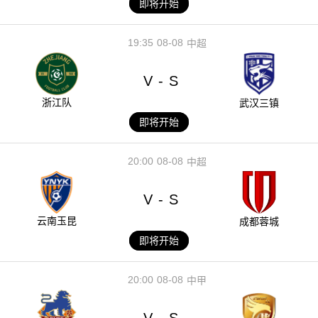
即将开始
19:35
08-08
中超
V
S
-
浙江队
武汉三镇
即将开始
20:00
08-08
中超
V
S
-
云南玉昆
成都蓉城
即将开始
20:00
08-08
中甲
V
S