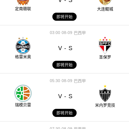
-
定南赣联
大连鲲城
即将开始
03:00
08-09
巴西甲
V
S
-
格雷米奥
圣保罗
即将开始
05:30
08-09
巴西甲
V
S
-
瑞模贝雷
米内罗竞技
即将开始
07:30
08-09