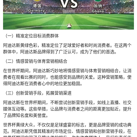
（一）精准定位目标消费群体
阿迪达斯黄绿色彩，精准定位了足球爱好者和时尚消费者。在这两个
群体中，阿迪达斯品牌得到了广泛认可，成为了他们的首选。
（二）情感营销与体育营销相结合
在世界杯期间，阿迪达斯巧妙地将情感营销与体育营销相结合，让消
费者在观看比赛的同时，也能感受到品牌的关爱。这种营销策略，使
得阿迪达斯在消费者心中的地位更加稳固。
（三）创新营销手段，拓展营销渠道
阿迪达斯在世界杯期间，不断尝试创新营销手段，如线上直播、社交
媒体互动等。这些举措，让品牌与消费者之间的距离更加贴近，提升
了品牌知名度和美誉度。
世界杯黄绿大众，不仅仅是足球盛宴的标志，更是品牌营销的成功典
范。阿迪达斯凭借其精准的市场定位、情感营销和创新营销手段，在