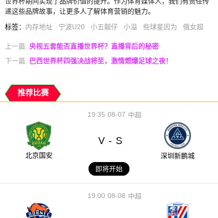
世界杯期间实现了品牌价值的提升。作为体育媒体人，我们有责任传
递这些品牌故事，让更多人了解体育营销的魅力。
标签
：
内存地址
宁波U20
小五靓仔
小溢
些球星因为
俄女超
上一篇:
央视五套能否直播世界杯？直播背后的秘密
下一篇:
巴西世界杯四强决战将至，激情燃爆足球之夜！
推荐比赛
19:35
08-07
中超
V
S
-
北京国安
深圳新鹏城
即将开始
19:00
08-08
中超