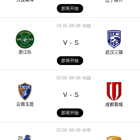
辽宁铁人
即将开始
19:35
08-08
中超
V
S
-
浙江队
武汉三镇
即将开始
20:00
08-08
中超
V
S
-
云南玉昆
成都蓉城
即将开始
20:00
08-08
中甲