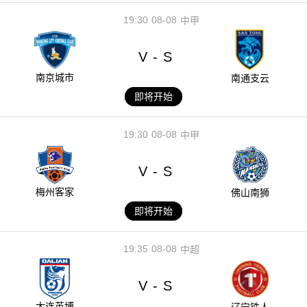
19:30
08-08
中甲
V
S
-
南京城市
南通支云
即将开始
19:30
08-08
中甲
V
S
-
梅州客家
佛山南狮
即将开始
19:35
08-08
中超
V
S
-
大连英博