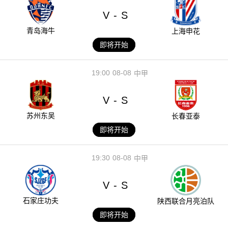
V
S
-
青岛海牛
上海申花
即将开始
19:00
08-08
中甲
V
S
-
苏州东吴
长春亚泰
即将开始
19:30
08-08
中甲
V
S
-
石家庄功夫
陕西联合月亮泊队
即将开始