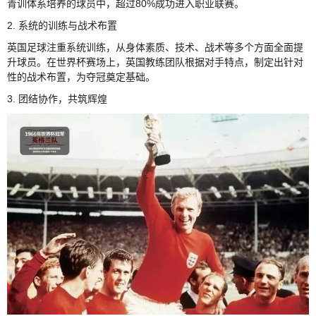
青训体系培养的球员中，超过80%成功进入职业联赛。
2. 系统的训练与战术布置
英国足球注重系统训练，从身体素质、技术、战术等多个方面全面提
升球员。在世界杯赛场上，英国教练团队根据对手特点，制定出针对
性的战术布置，为夺冠奠定基础。
3. 团结协作，共筑辉煌