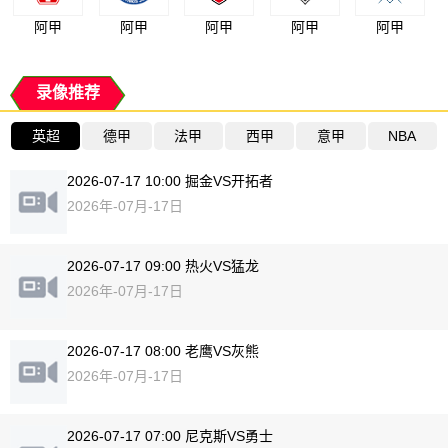
阿甲
阿甲
阿甲
阿甲
阿甲
录像推荐
英超
德甲
法甲
西甲
意甲
NBA
2026-07-17 10:00 掘金VS开拓者
2026年-07月-17日
2026-07-17 09:00 热火VS猛龙
2026年-07月-17日
2026-07-17 08:00 老鹰VS灰熊
2026年-07月-17日
2026-07-17 07:00 尼克斯VS勇士