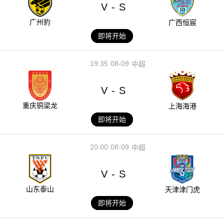
V
S
-
广州豹
广西恒宸
即将开始
19:35
08-09
中超
V
S
-
重庆铜梁龙
上海海港
即将开始
20:00
08-09
中超
V
S
-
山东泰山
天津津门虎
即将开始