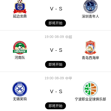
V
S
-
延边龙鼎
深圳青年人
即将开始
19:00
08-09
中超
V
S
-
河南队
青岛西海岸
即将开始
19:00
08-09
中甲
V
S
-
无锡吴钩
宁波职业足球俱乐部
即将开始