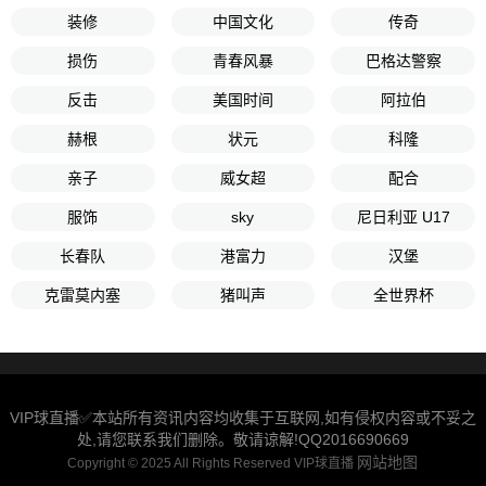
装修
中国文化
传奇
损伤
青春风暴
巴格达警察
反击
美国时间
阿拉伯
赫根
状元
科隆
亲子
威女超
配合
服饰
sky
尼日利亚 U17
长春队
港富力
汉堡
克雷莫内塞
猪叫声
全世界杯
VIP球直播✅本站所有资讯内容均收集于互联网,如有侵权内容或不妥之
处,请您联系我们删除。敬请谅解!QQ2016690669
网站地图
Copyright © 2025 All Rights Reserved VIP球直播