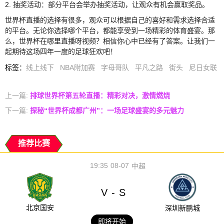
2. 抽奖活动：部分平台会举办抽奖活动，让观众有机会赢取奖品。
世界杯直播的选择有很多，观众可以根据自己的喜好和需求选择合适
的平台。无论你选择哪个平台，都能享受到一场精彩的体育盛宴。那
么，世界杯在哪里直播呀视频？相信你心中已经有了答案。让我们一
起期待这场四年一度的足球狂欢吧！
标签
：
线上线下
NBA附加赛
字母哥队
平凡之路
街头
尼日女联
上一篇:
排球世界杯第五轮直播：精彩对决，激情燃烧
下一篇:
探秘“世界杯成都广州”：一场足球盛宴的多元魅力
推荐比赛
19:35
08-07
中超
V
S
-
北京国安
深圳新鹏城
即将开始