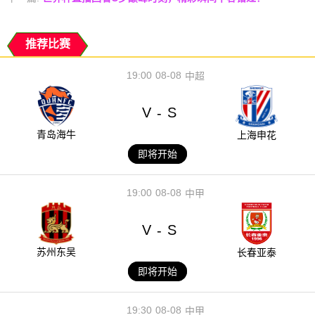
推荐比赛
19:00
08-08
中超
V
S
-
青岛海牛
上海申花
即将开始
19:00
08-08
中甲
V
S
-
苏州东吴
长春亚泰
即将开始
19:30
08-08
中甲