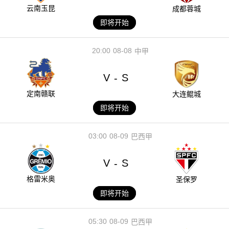
云南玉昆
成都蓉城
即将开始
20:00
08-08
中甲
V
S
-
定南赣联
大连鲲城
即将开始
03:00
08-09
巴西甲
V
S
-
格雷米奥
圣保罗
即将开始
05:30
08-09
巴西甲