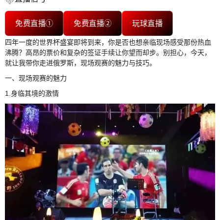
免费直播①
免费直播②
玩球直播
四年一度的世界杯盛宴即将到来，你是否也想亲临现场感受那份热血
沸腾？高昂的票价和复杂的签证手续让你望而却步。别担心，今天，
就让我带你走进俄罗斯，现场观赛的魅力与技巧。
一、现场观赛的魅力
1.身临其境的激情