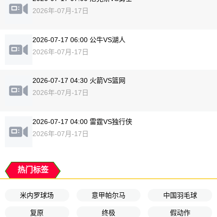
2026年-07月-17日
2026-07-17 06:00 公牛VS湖人
2026年-07月-17日
2026-07-17 04:30 火箭VS篮网
2026年-07月-17日
2026-07-17 04:00 雷霆VS独行侠
2026年-07月-17日
热门标签
米内罗球场
意甲帕尔马
中国羽毛球
复原
终极
假动作