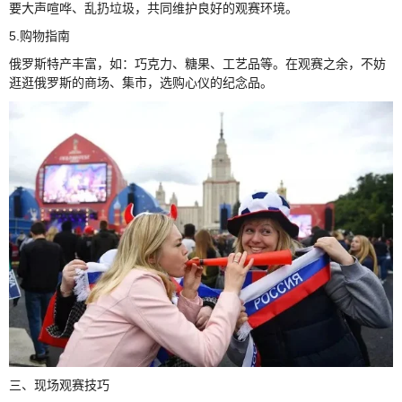
要大声喧哗、乱扔垃圾，共同维护良好的观赛环境。
5.购物指南
俄罗斯特产丰富，如：巧克力、糖果、工艺品等。在观赛之余，不妨
逛逛俄罗斯的商场、集市，选购心仪的纪念品。
三、现场观赛技巧