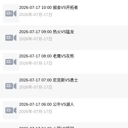
2026-07-17 10:00 掘金VS开拓者
2026年-07月-17日
2026-07-17 09:00 热火VS猛龙
2026年-07月-17日
2026-07-17 08:00 老鹰VS灰熊
2026年-07月-17日
2026-07-17 07:00 尼克斯VS勇士
2026年-07月-17日
2026-07-17 06:00 公牛VS湖人
2026年-07月-17日