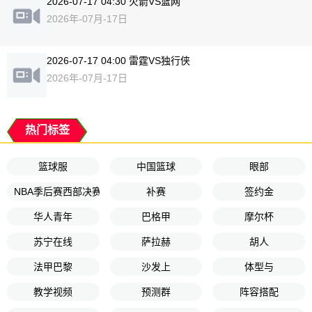
2026-07-17 04:30 火箭VS篮网
2026年-07月-17日
2026-07-17 04:00 雷霆VS独行侠
2026年-07月-17日
热门标签
篮球服
中国篮球
眼部
NBA季后赛西部决赛G7
补赛
签约金
华人青年
巴格甲
摩尔杯
苏宁在线
萨拉赫
胡人
法甲巴黎
沙发上
体型与
教学视频
预测群
阵容搭配