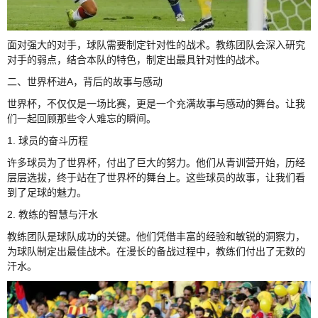
面对强大的对手，球队需要制定针对性的战术。教练团队会深入研究
对手的弱点，结合本队的特色，制定出最具针对性的战术。
二、世界杯进A，背后的故事与感动
世界杯，不仅仅是一场比赛，更是一个充满故事与感动的舞台。让我
们一起回顾那些令人难忘的瞬间。
1. 球员的奋斗历程
许多球员为了世界杯，付出了巨大的努力。他们从青训营开始，历经
层层选拔，终于站在了世界杯的舞台上。这些球员的故事，让我们看
到了足球的魅力。
2. 教练的智慧与汗水
教练团队是球队成功的关键。他们凭借丰富的经验和敏锐的洞察力，
为球队制定出最佳战术。在漫长的备战过程中，教练们付出了无数的
汗水。