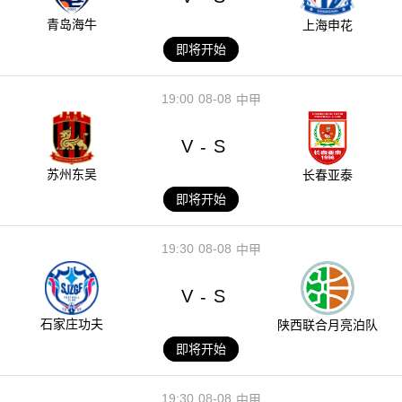
青岛海牛
上海申花
即将开始
19:00
08-08
中甲
V
S
-
苏州东吴
长春亚泰
即将开始
19:30
08-08
中甲
V
S
-
石家庄功夫
陕西联合月亮泊队
即将开始
19:30
08-08
中甲