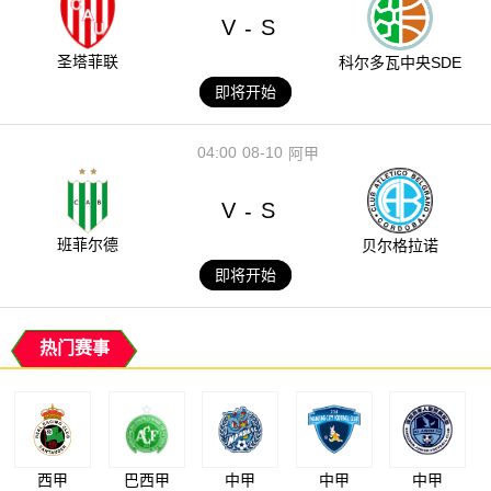
V
S
-
圣塔菲联
科尔多瓦中央SDE
即将开始
04:00
08-10
阿甲
V
S
-
班菲尔德
贝尔格拉诺
即将开始
热门赛事
西甲
巴西甲
中甲
中甲
中甲