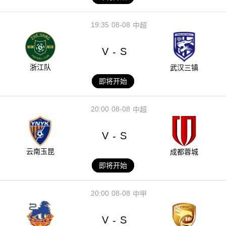
19:35
08-08
中超
V
S
-
浙江队
武汉三镇
即将开始
20:00
08-08
中超
V
S
-
云南玉昆
成都蓉城
即将开始
20:00
08-08
中甲
V
S
-