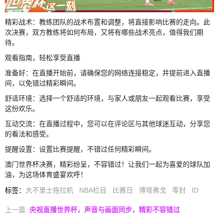
精彩战术：教练团队的战术布置和调整，将直接影响比赛的走向。此
次决赛，双方教练将如何布局，又将有哪些战术亮点，值得我们期
待。
观看指南，轻松享受直播
准备好：在直播开始前，请确保您的网络连接稳定，并提前进入直播
间，以免错过精彩瞬间。
舒适环境：选择一个舒适的环境，与家人或朋友一起观看比赛，享受
这份欢乐。
互动交流：在直播过程中，您可以在评论区与其他球迷互动，分享您
的看法和感受。
提醒设置：设置比赛提醒，不错过任何精彩瞬间。
澳门世界杯决赛，精彩纷呈，不容错过！让我们一起为喜爱的球队加
油，为这场体育盛宴欢呼！
标签
：
大不里士拖拉机
NBA栏目
比赛日
博塔弗戈
零封
ID
上一篇:
央视直播世界杯，声音与画面同步，精彩不容错过