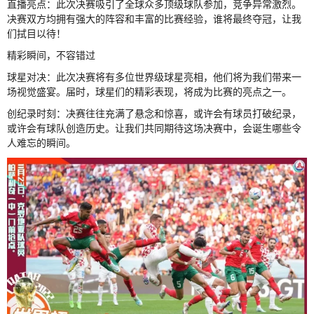
直播亮点：此次决赛吸引了全球众多顶级球队参加，竞争异常激烈。
决赛双方均拥有强大的阵容和丰富的比赛经验，谁将最终夺冠，让我
们拭目以待！
精彩瞬间，不容错过
球星对决：此次决赛将有多位世界级球星亮相，他们将为我们带来一
场视觉盛宴。届时，球星们的精彩表现，将成为比赛的亮点之一。
创纪录时刻：决赛往往充满了悬念和惊喜，或许会有球员打破纪录，
或许会有球队创造历史。让我们共同期待这场决赛中，会诞生哪些令
人难忘的瞬间。