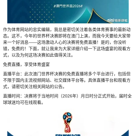
作为体育网站的忠实编辑，我总是密切关注着各类体育赛事的最新动
态。这不，今年的世界杯决赛即将在澳门上演，而我今天要给大家带
来一个好消息——这场激动人心的决赛将免费直播！是的，你没听
错，免费的！下面，就让我来为大家详细介绍一下这场盛宴的观看方
式，以及为何这场决赛如此值得关注。
免费直播，享受体育盛宴
直播平台：此次澳门世界杯决赛的免费直播将多个平台进行，包括但
不限于国内主流视频网站、社交媒体平台等。具体直播平台和观看方
式，请密切关注相关网站的公告。
直播时间：决赛将于当地时间（2026年）月日时分正式开始，届时全
球球迷均可在线观看。