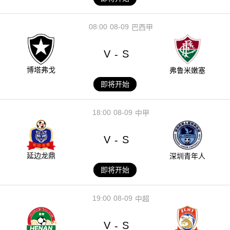
08:00
08-09
巴西甲
V
S
-
博塔弗戈
弗鲁米嫩塞
即将开始
18:00
08-09
中甲
V
S
-
延边龙鼎
深圳青年人
即将开始
19:00
08-09
中超
V
S
-