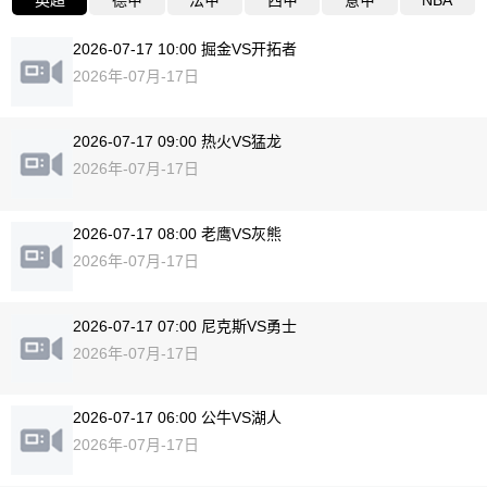
2026-07-17 10:00 掘金VS开拓者
2026年-07月-17日
2026-07-17 09:00 热火VS猛龙
2026年-07月-17日
2026-07-17 08:00 老鹰VS灰熊
2026年-07月-17日
2026-07-17 07:00 尼克斯VS勇士
2026年-07月-17日
2026-07-17 06:00 公牛VS湖人
2026年-07月-17日