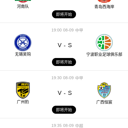
河南队
青岛西海岸
即将开始
19:00
08-09
中甲
V
S
-
无锡吴钩
宁波职业足球俱乐部
即将开始
19:30
08-09
中甲
V
S
-
广州豹
广西恒宸
即将开始
19:35
08-09
中超