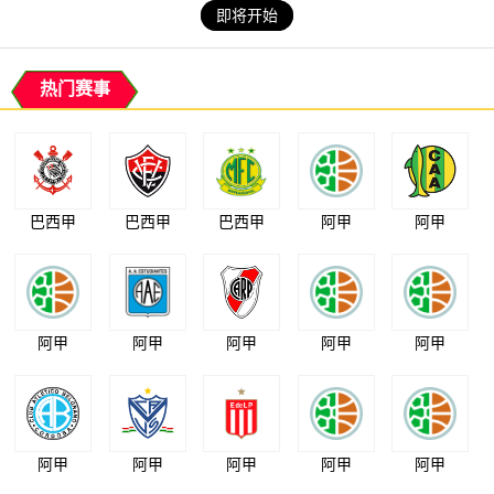
即将开始
热门赛事
巴西甲
巴西甲
巴西甲
阿甲
阿甲
阿甲
阿甲
阿甲
阿甲
阿甲
阿甲
阿甲
阿甲
阿甲
阿甲