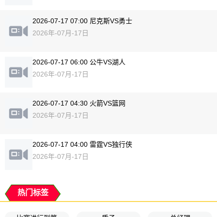
2026-07-17 07:00 尼克斯VS勇士
2026年-07月-17日
2026-07-17 06:00 公牛VS湖人
2026年-07月-17日
2026-07-17 04:30 火箭VS篮网
2026年-07月-17日
2026-07-17 04:00 雷霆VS独行侠
2026年-07月-17日
热门标签