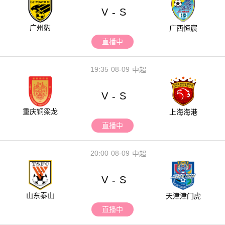
V
S
-
广州豹
广西恒宸
直播中
19:35
08-09
中超
V
S
-
重庆铜梁龙
上海海港
直播中
20:00
08-09
中超
V
S
-
山东泰山
天津津门虎
直播中