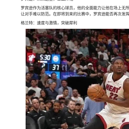
罗宾逊作为活塞队的核心球员，他的全面能力让他在场上无所
让对手难以防范。在即将到来的比赛中，罗宾逊能否再次发
格兰特：速度与激情，突破犀利