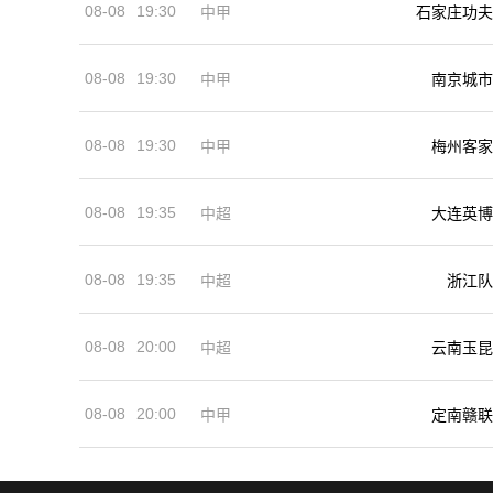
08-08
19:30
中甲
石家庄功夫
08-08
19:30
中甲
南京城市
08-08
19:30
中甲
梅州客家
08-08
19:35
中超
大连英博
08-08
19:35
中超
浙江队
08-08
20:00
中超
云南玉昆
08-08
20:00
中甲
定南赣联