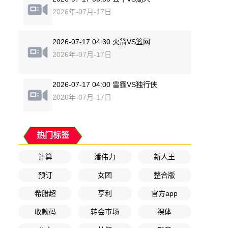
2026年-07月-17日
2026-07-17 04:30 火箭VS篮网
2026年-07月-17日
2026-07-17 04:00 雷霆VS独行侠
2026年-07月-17日
热门标签
计算
潘伟力
新人王
预订
女团
整合版
希腊超
亨利
官方app
收款码
转会市场
裸体