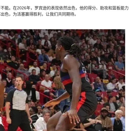
不能。在2026年，罗宾逊的表现依然出色，他的得分、助攻和篮板能力
挥出色，为活塞赢得胜利，让我们共同期待。