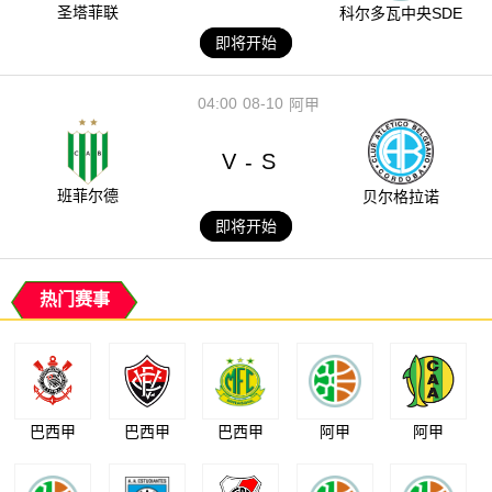
圣塔菲联
科尔多瓦中央SDE
即将开始
04:00
08-10
阿甲
V
S
-
班菲尔德
贝尔格拉诺
即将开始
热门赛事
巴西甲
巴西甲
巴西甲
阿甲
阿甲