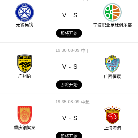
V
S
-
无锡吴钩
宁波职业足球俱乐部
即将开始
19:30
08-09
中甲
V
S
-
广州豹
广西恒宸
即将开始
19:35
08-09
中超
V
S
-
重庆铜梁龙
上海海港
即将开始