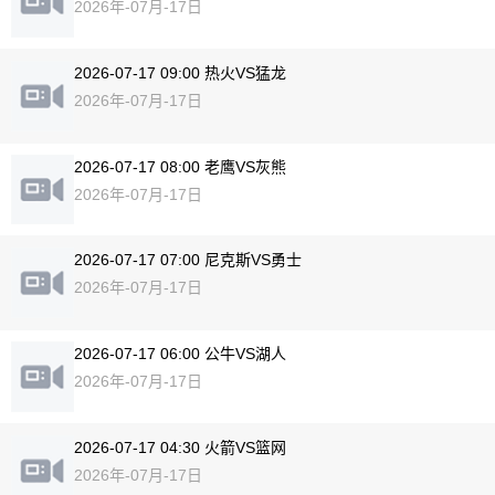
2026年-07月-17日
2026-07-17 09:00 热火VS猛龙
2026年-07月-17日
2026-07-17 08:00 老鹰VS灰熊
2026年-07月-17日
2026-07-17 07:00 尼克斯VS勇士
2026年-07月-17日
2026-07-17 06:00 公牛VS湖人
2026年-07月-17日
2026-07-17 04:30 火箭VS篮网
2026年-07月-17日