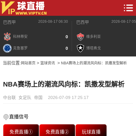
2026-08-17 06:30
2026-08-17 05
巴西甲
巴西甲
0
科林蒂安
维多利亚
0
克鲁塞罗
博塔弗戈
当前位置:
>
>
网站首页
篮球资讯
NBA赛场上的潮流风向标：凯撒发型解析
NBA赛场上的潮流风向标：凯撒发型解析
中台联
女足队
帝国
2026-07-09 17:25:17
直播信号
免费直播①
免费直播②
玩球直播