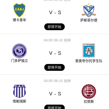
V
S
-
博卡青年
萨斯菲尔德
即将开始
04:00
08-10
阿甲
V
S
-
门多萨独立
里奥夸尔托学生队
即将开始
04:00
08-10
阿甲
V
S
-
塔勒瑞斯
拉努斯
即将开始