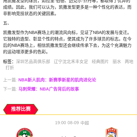
用凯撒发型的球员，如拉里·伯德、迈克尔·乔丹等，都取得了优异的
成绩。因此，我们可以认为，凯撒发型更多是一种个性化的表达，而
非影响竞技状态的关键因素。
五、
凯撒发型作为NBA赛场上的潮流风向标，见证了NBA的发展与变迁。
它独特的造型、彰显个性的特点，使其成为了许多球员的标志。在今
后的NBA赛场上，相信凯撒发型还会继续传承下去，为这个充满魅力
的运动增添更多的色彩。
标签
：
深圳艺品高俱乐部
辽宁沈北禾丰女足
经典图片
丽水
两地
打折
上一篇:
NBA新人肌肉：新赛季新星的肌肉进化论
下一篇:
马刺荣耀：NBA广告背后的故事
推荐比赛
19:00
08-09
中超