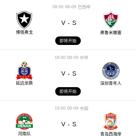
08:00
08-09
巴西甲
V
S
-
博塔弗戈
弗鲁米嫩塞
即将开始
18:00
08-09
中甲
V
S
-
延边龙鼎
深圳青年人
即将开始
19:00
08-09
中超
V
S
-
河南队
青岛西海岸