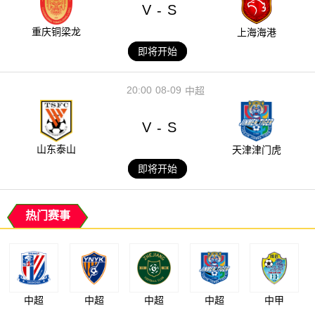
V
S
-
重庆铜梁龙
上海海港
即将开始
20:00
08-09
中超
V
S
-
山东泰山
天津津门虎
即将开始
热门赛事
中超
中超
中超
中超
中甲