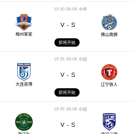
19:30
08-08
中甲
V
S
-
梅州客家
佛山南狮
即将开始
19:35
08-08
中超
V
S
-
大连英博
辽宁铁人
即将开始
19:35
08-08
中超
V
S
-
浙江队