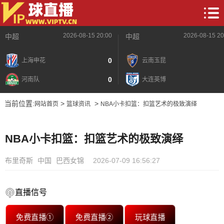
2026-08-15 20:00
2026-08-15 20
中超
中超
0
上海申花
云南玉昆
0
河南队
大连英博
当前位置:
>
>
网站首页
篮球资讯
NBA小卡扣篮：扣篮艺术的极致演绎
NBA小卡扣篮：扣篮艺术的极致演绎
布里奇斯
中国
巴西女锦
2026-07-09 16:56:27
直播信号
免费直播①
免费直播②
玩球直播