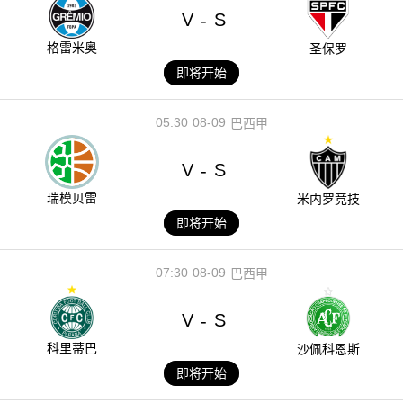
V
S
-
格雷米奥
圣保罗
即将开始
05:30
08-09
巴西甲
V
S
-
瑞模贝雷
米内罗竞技
即将开始
07:30
08-09
巴西甲
V
S
-
科里蒂巴
沙佩科恩斯
即将开始