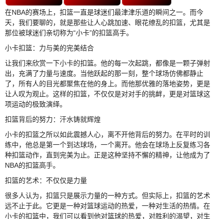
在NBA的赛场上，扣篮一直是球迷们最津津乐道的瞬间之一。而今
天，我们要聊的，就是那些让人心跳加速、眼花缭乱的扣篮，尤其是
那位被球迷们亲切称为“小卡”的扣篮高手。
小卡扣篮：力与美的完美结合
让我们来欣赏一下小卡的扣篮。他的每一次起跳，都像是一颗子弹射
出，充满了力量与速度。当他跃起的那一刻，整个球场仿佛都静止
了，所有人的目光都聚焦在他的身上。而他那优雅的落地姿势，更是
让人叹为观止。这样的扣篮，不仅仅是对对手的挑衅，更是对篮球这
项运动的极致演绎。
扣篮背后的努力：汗水铸就辉煌
小卡的扣篮之所以如此震撼人心，离不开他背后的努力。在平时的训
练中，他总是第一个到达球场，一个离开。他会在球场上反复练习各
种扣篮动作，直到完美为止。正是这种坚持不懈的精神，让他成为了
NBA的扣篮高手。
扣篮的艺术：不仅仅是力量
很多人认为，扣篮只是展示力量的一种方式。但实际上，扣篮的艺术
远不止于此。它更是一种对篮球运动的热爱，一种对生活的热情。在
小卡的扣篮中，我们可以看到他对篮球的热爱，对胜利的渴望，对生