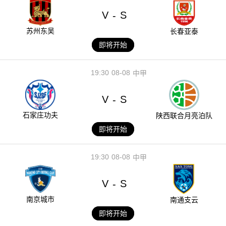
V
S
-
苏州东吴
长春亚泰
即将开始
19:30
08-08
中甲
V
S
-
石家庄功夫
陕西联合月亮泊队
即将开始
19:30
08-08
中甲
V
S
-
南京城市
南通支云
即将开始