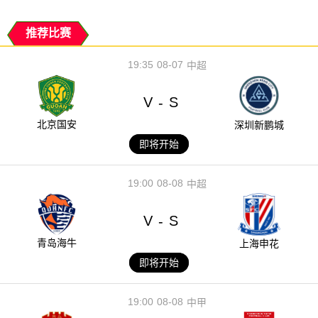
推荐比赛
19:35
08-07
中超
V
S
-
北京国安
深圳新鹏城
即将开始
19:00
08-08
中超
V
S
-
青岛海牛
上海申花
即将开始
19:00
08-08
中甲