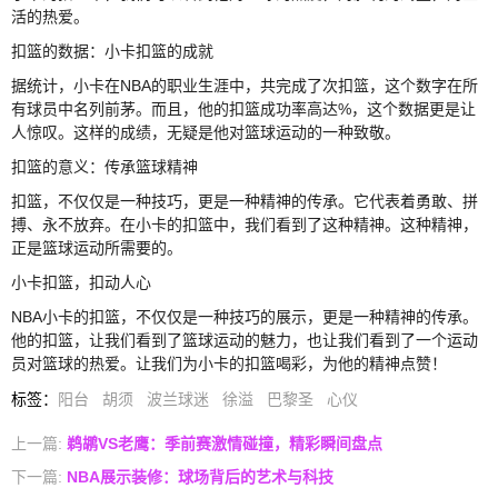
活的热爱。
扣篮的数据：小卡扣篮的成就
据统计，小卡在NBA的职业生涯中，共完成了次扣篮，这个数字在所
有球员中名列前茅。而且，他的扣篮成功率高达%，这个数据更是让
人惊叹。这样的成绩，无疑是他对篮球运动的一种致敬。
扣篮的意义：传承篮球精神
扣篮，不仅仅是一种技巧，更是一种精神的传承。它代表着勇敢、拼
搏、永不放弃。在小卡的扣篮中，我们看到了这种精神。这种精神，
正是篮球运动所需要的。
小卡扣篮，扣动人心
NBA小卡的扣篮，不仅仅是一种技巧的展示，更是一种精神的传承。
他的扣篮，让我们看到了篮球运动的魅力，也让我们看到了一个运动
员对篮球的热爱。让我们为小卡的扣篮喝彩，为他的精神点赞！
标签
：
阳台
胡须
波兰球迷
徐溢
巴黎圣
心仪
上一篇:
鹈鹕VS老鹰：季前赛激情碰撞，精彩瞬间盘点
下一篇:
NBA展示装修：球场背后的艺术与科技