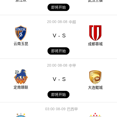
武汉三镇
即将开始
20:00
08-08
中超
V
S
-
云南玉昆
成都蓉城
即将开始
20:00
08-08
中甲
V
S
-
定南赣联
大连鲲城
即将开始
03:00
08-09
巴西甲