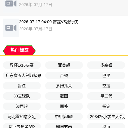
2026年-07月-17日
2026-07-17 04:00 雷霆VS独行侠
2026年-07月-17日
热门标签
界杯1/16决赛
亚美超
多森姆
广东省五人制超级联赛
卢顿
巴里
晋江
多姆扎莱
空接
30支球队
截图
星二代
澳西超
面补
指定
河北雪如意女足
中甲第9轮
2034杯小学生大会
河北五超第3轮
利用节奏
换血