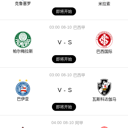
克鲁塞罗
米拉索
即将开始
03:00
08-10
巴西甲
V
S
-
帕尔梅拉斯
巴西国际
即将开始
03:00
08-10
巴西甲
V
S
-
巴伊亚
瓦斯科达伽马
即将开始
04:00
08-10
阿甲