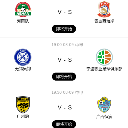
V
S
-
河南队
青岛西海岸
即将开始
19:00
08-09
中甲
V
S
-
无锡吴钩
宁波职业足球俱乐部
即将开始
19:30
08-09
中甲
V
S
-
广州豹
广西恒宸
即将开始