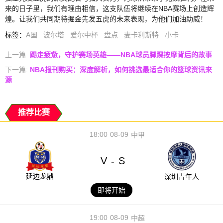
来的日子里，我们有理由相信，这支队伍将继续在NBA赛场上创造辉
煌。让我们共同期待掘金先发五虎的未来表现，为他们加油助威！
标签
：
A国
波尔塔
爱尔中杯
盘点
麦卡利斯特
小卡
上一篇:
踢走疲惫，守护赛场英雄——NBA球员脚踝按摩背后的故事
下一篇:
NBA报刊购买：深度解析，如何挑选最适合你的篮球资讯来
源
推荐比赛
18:00
08-09
中甲
V
S
-
延边龙鼎
深圳青年人
即将开始
19:00
08-09
中超