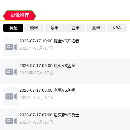
录像推荐
英超
德甲
法甲
西甲
意甲
NBA
2026-07-17 10:00 掘金VS开拓者
2026年-07月-17日
2026-07-17 09:00 热火VS猛龙
2026年-07月-17日
2026-07-17 08:00 老鹰VS灰熊
2026年-07月-17日
2026-07-17 07:00 尼克斯VS勇士
2026年-07月-17日