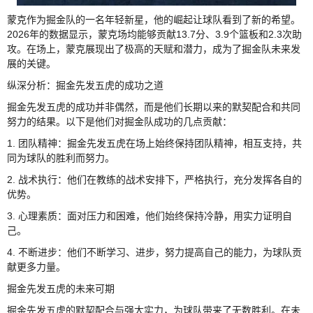
蒙克作为掘金队的一名年轻新星，他的崛起让球队看到了新的希望。
2026年的数据显示，蒙克场均能够贡献13.7分、3.9个篮板和2.3次助
攻。在场上，蒙克展现出了极高的天赋和潜力，成为了掘金队未来发
展的关键。
纵深分析：掘金先发五虎的成功之道
掘金先发五虎的成功并非偶然，而是他们长期以来的默契配合和共同
努力的结果。以下是他们对掘金队成功的几点贡献：
1. 团队精神：掘金先发五虎在场上始终保持团队精神，相互支持，共
同为球队的胜利而努力。
2. 战术执行：他们在教练的战术安排下，严格执行，充分发挥各自的
优势。
3. 心理素质：面对压力和困难，他们始终保持冷静，用实力证明自
己。
4. 不断进步：他们不断学习、进步，努力提高自己的能力，为球队贡
献更多力量。
掘金先发五虎的未来可期
掘金先发五虎的默契配合与强大实力，为球队带来了无数胜利。在未