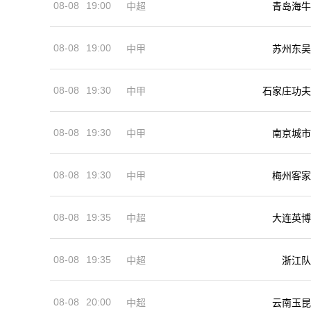
08-08
19:00
中超
青岛海牛
08-08
19:00
中甲
苏州东吴
08-08
19:30
中甲
石家庄功夫
08-08
19:30
中甲
南京城市
08-08
19:30
中甲
梅州客家
08-08
19:35
中超
大连英博
08-08
19:35
中超
浙江队
08-08
20:00
中超
云南玉昆