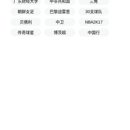
广东财经大学
中非共和国
三角
朝鲜女足
巴黎战雷恩
30支球队
贝佛利
中卫
NBA2K17
传奇球星
博茨超
中国行