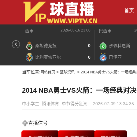
首页
2026-08-16 23:00
2
西甲
巴西甲
桑坦德竞技
0
沙佩科恩斯
比利亚雷亚尔
0
巴伊亚
当前位置:
>
>
网站首页
篮球资讯
2014 NBA勇士VS火箭：一场经
2014 NBA勇士VS火箭：一场经典对
中小学生
腾讯体育
单节得分狂潮
2026-07-09 13:34:35
直播信号