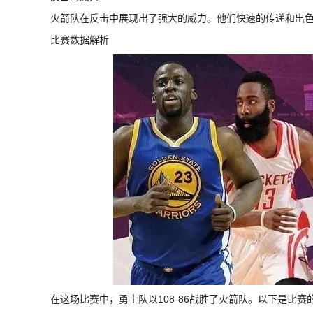
火箭队在反击中展现出了强大的威力。他们快速的传递和出
比赛数据解析
在这场比赛中，勇士队以108-86战胜了火箭队。以下是比赛