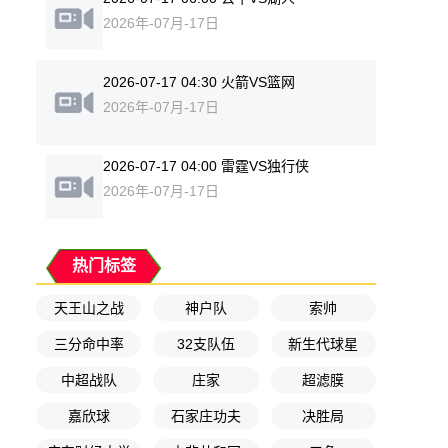
2026年-07月-17日
2026-07-17 04:30 火箭VS篮网
2026年-07月-17日
2026-07-17 04:00 雷霆VS独行侠
2026年-07月-17日
热门标签
天王山之战
神户队
索帅
三分命中率
32支队伍
新生代球星
中超战队
庄家
超滤膜
嘉欣球
石家庄功夫
决胜局