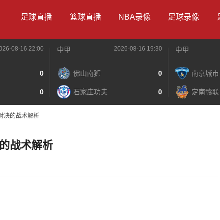
足球直播
篮球直播
NBA录像
足球录像
026-08-16 22:00
2026-08-16 19:30
中甲
中甲
0
佛山南狮
0
南京城市
0
石家庄功夫
0
定南赣联
典对决的战术解析
决的战术解析