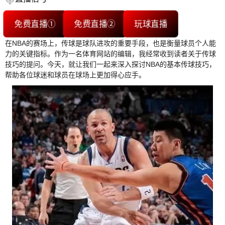
免费直播①
免费直播②
玩球直播
在NBA的赛场上，传球是球队进攻的重要手段，也是衡量球员个人能
力的关键指标。作为一名体育网站的编辑，我经常收到读者关于传球
技巧的提问。今天，就让我们一起来深入探讨NBA的基本传球技巧，
帮助各位球迷和球员在球场上更加得心应手。