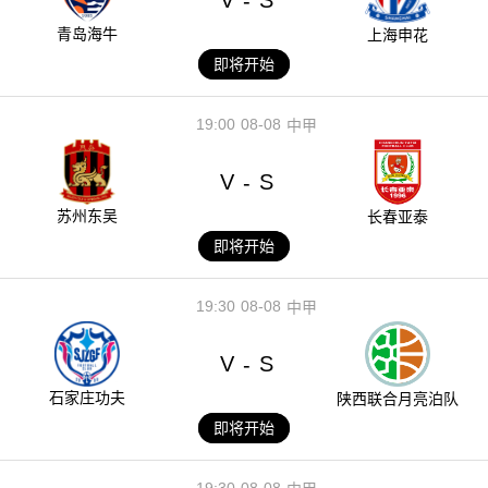
V
S
-
青岛海牛
上海申花
即将开始
19:00
08-08
中甲
V
S
-
苏州东吴
长春亚泰
即将开始
19:30
08-08
中甲
V
S
-
石家庄功夫
陕西联合月亮泊队
即将开始
19:30
08-08