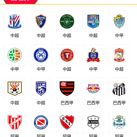
中超
中超
中超
中超
中甲
中甲
中甲
中超
中甲
中超
中超
中超
巴西甲
巴西甲
巴西甲
阿甲
阿甲
阿甲
阿甲
阿甲