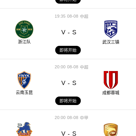
19:35
08-08
中超
V
S
-
浙江队
武汉三镇
即将开始
20:00
08-08
中超
V
S
-
云南玉昆
成都蓉城
即将开始
20:00
08-08
中甲
V
S
-