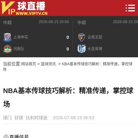
2026-08-15 20:00
2026-08-15 20
中超
中超
0
上海申花
云南玉昆
0
河南队
大连英博
当前位置:
>
>
网站首页
篮球资讯
NBA基本传球技巧解析：精准传递，掌控球
场
NBA基本传球技巧解析：精准传递，掌控球
场
球门
好球
比利时球迷
2026-07-08 19:36:53
直播信号