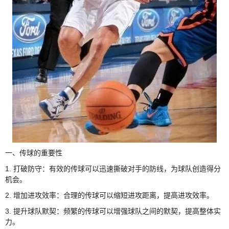
一、传球的重要性
1. 打破防守：有效的传球可以迅速撕破对手的防线，为球队创造得分
机会。
2. 增加进攻效率：合理的传球可以缩短进攻距离，提高进攻效率。
3. 提升球队默契：频繁的传球可以增强球队之间的默契，提高整体实
力。