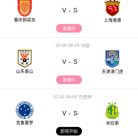
V
S
-
重庆铜梁龙
上海海港
直播中
20:00
08-09
中超
V
S
-
山东泰山
天津津门虎
直播中
22:00
08-09
巴西甲
V
S
-
克鲁塞罗
米拉索
即将开始