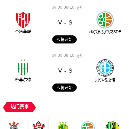
04:00
08-10
阿甲
V
S
-
圣塔菲联
科尔多瓦中央SDE
即将开始
04:00
08-10
阿甲
V
S
-
班菲尔德
贝尔格拉诺
即将开始
热门赛事