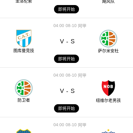
圣洛伦索
飓风队
即将开始
04:00
08-10
阿甲
V
S
-
图库曼竞技
萨尔米安杜
即将开始
04:00
08-10
阿甲
V
S
-
防卫者
纽维尔老男孩
即将开始
04:00
08-10
阿甲