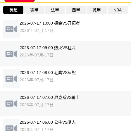
英超
德甲
法甲
西甲
意甲
NBA
2026-07-17 10:00 掘金VS开拓者
2026年-07月-17日
2026-07-17 09:00 热火VS猛龙
2026年-07月-17日
2026-07-17 08:00 老鹰VS灰熊
2026年-07月-17日
2026-07-17 07:00 尼克斯VS勇士
2026年-07月-17日
2026-07-17 06:00 公牛VS湖人
2026年-07月-17日