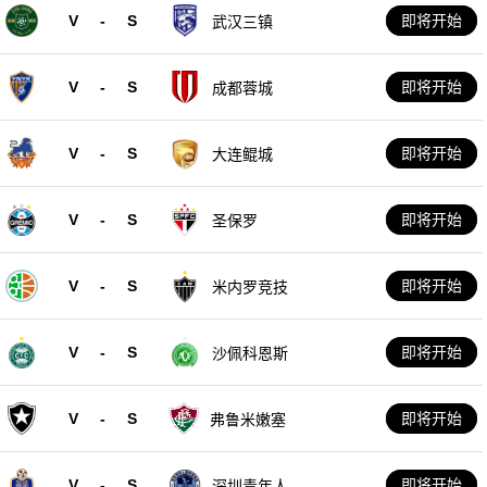
V
-
S
即将开始
武汉三镇
V
-
S
即将开始
成都蓉城
V
-
S
即将开始
大连鲲城
V
-
S
即将开始
圣保罗
V
-
S
即将开始
米内罗竞技
V
-
S
即将开始
沙佩科恩斯
V
-
S
即将开始
弗鲁米嫩塞
V
-
S
即将开始
深圳青年人