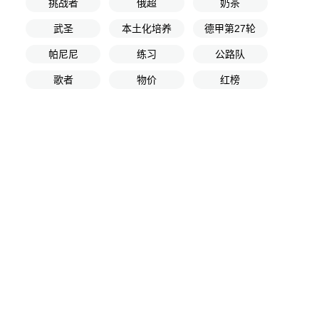
挑战者
俄超
奶茶
武圣
本土化培养
德甲第27轮
帕尼尼
练习
公路队
歌者
物价
红榜