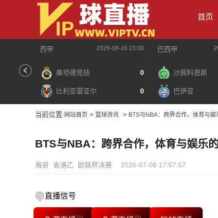
首页
2026-08-16 23:00
2
西甲
巴西甲
桑坦德竞技
0
沙佩科恩斯
比利亚雷亚尔
0
巴伊亚
当前位置:
>
>
网站首页
篮球资讯
BTS与NBA：跨界合作，体育与
BTS与NBA：跨界合作，体育与娱乐
海哥
香港乙
欧联杯决赛
2026-07-08 17:57:57
直播信号