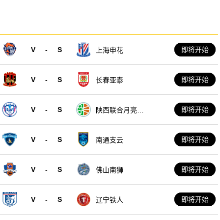
V
-
S
即将开始
上海申花
V
-
S
即将开始
长春亚泰
V
-
S
即将开始
陕西联合月亮泊
队
V
-
S
即将开始
南通支云
V
-
S
即将开始
佛山南狮
V
-
S
即将开始
辽宁铁人