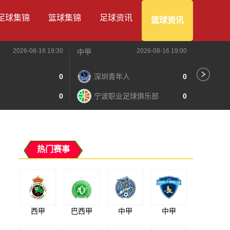
足球集锦
篮球集锦
足球资讯
篮球资讯
2026-08-16 19:30
2026-08-16 19:00
中甲
中甲
0
深圳青年人
0
苏
0
宁波职业足球俱乐部
0
南
热门赛事
西甲
巴西甲
中甲
中甲