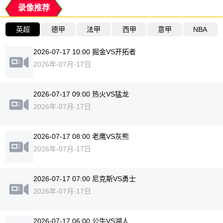
录像推荐
英超
德甲
法甲
西甲
意甲
NBA
2026-07-17 10:00 掘金VS开拓者
2026年-07月-17日
2026-07-17 09:00 热火VS猛龙
2026年-07月-17日
2026-07-17 08:00 老鹰VS灰熊
2026年-07月-17日
2026-07-17 07:00 尼克斯VS勇士
2026年-07月-17日
2026-07-17 06:00 公牛VS湖人