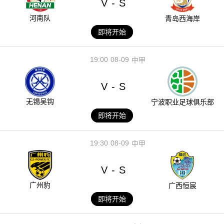
V
S
-
河南队
青岛西海岸
即将开始
19:00
08-09
中甲
V
S
-
无锡吴钩
宁波职业足球俱乐部
即将开始
19:30
08-09
中甲
V
S
-
广州豹
广西恒宸
即将开始