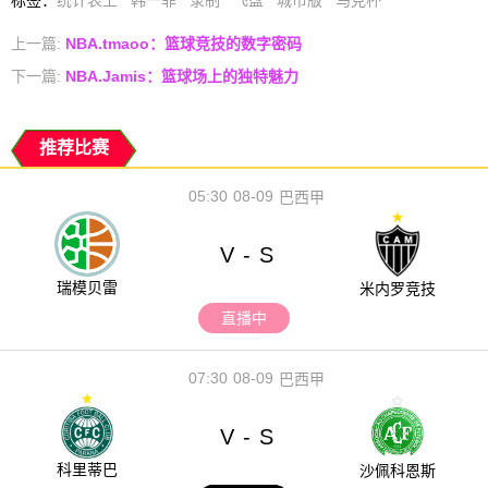
标签
：
统计表上
韩一菲
录制
飞盘
城市版
马克杯
上一篇:
NBA.tmaoo：篮球竞技的数字密码
下一篇:
NBA.Jamis：篮球场上的独特魅力
推荐比赛
05:30
08-09
巴西甲
V
S
-
瑞模贝雷
米内罗竞技
直播中
07:30
08-09
巴西甲
V
S
-
科里蒂巴
沙佩科恩斯