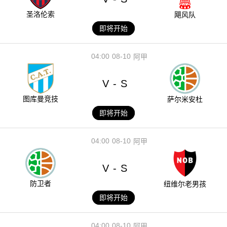
圣洛伦索
飓风队
即将开始
04:00
08-10
阿甲
V
S
-
图库曼竞技
萨尔米安杜
即将开始
04:00
08-10
阿甲
V
S
-
防卫者
纽维尔老男孩
即将开始
04:00
08-10
阿甲