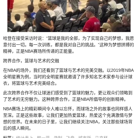
哈登在接受采访时说：“篮球是我的全部，为了实现自己的梦想，我愿
意付出一切。每一次训练，都是我对自己的挑战。”这种为梦想拼搏的
精神，正是NBA赛场所传递的正能量。
跨界合作，篮球与艺术的交融
在NBA的场外，我们还看到了篮球与艺术的完美交融。以2019年NBA
全明星赛为例，当时的全明星赛就邀请了许多知名艺术家参与设计球
衣，将篮球与艺术完美结合。
此次跨界合作不仅让球迷们感受到了篮球的魅力，更让观众们领略到
了艺术的无穷魅力。这种跨界合作，正是NBA所倡导的创新精神。
NBA赛场上的精彩瞬间令人难以忘怀，而球场之外的故事也同样感人
至深。正是这些故事，让我们更加热爱篮球，热爱这个充满激情与梦
想的世界。在未来的日子里，让我们继续关注NBA，关注那些球场背
后的感人瞬间。