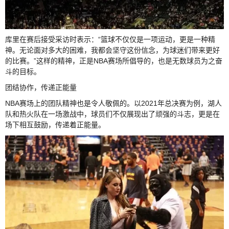
库里在赛后接受采访时表示：“篮球不仅仅是一项运动，更是一种精
神。无论面对多大的困难，我都会坚守这份信念，为球迷们带来更好
的比赛。”这样的精神，正是NBA赛场所倡导的，也是无数球员为之奋
斗的目标。
团结协作，传递正能量
NBA赛场上的团队精神也是令人敬佩的。以2021年总决赛为例，湖人
队和热火队在一场激战中，球员们不仅展现出了顽强的斗志，更是在
场下相互鼓励，传递着正能量。