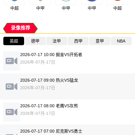
中超
中甲
中甲
中甲
中超
录像推荐
英超
德甲
法甲
西甲
意甲
NBA
2026-07-17 10:00 掘金VS开拓者
2026年-07月-17日
2026-07-17 09:00 热火VS猛龙
2026年-07月-17日
2026-07-17 08:00 老鹰VS灰熊
2026年-07月-17日
2026-07-17 07:00 尼克斯VS勇士