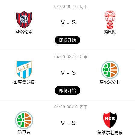
04:00
08-10
阿甲
V
S
-
圣洛伦索
飓风队
即将开始
04:00
08-10
阿甲
V
S
-
图库曼竞技
萨尔米安杜
即将开始
04:00
08-10
阿甲
V
S
-
防卫者
纽维尔老男孩