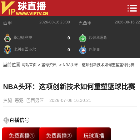
2026-08-16 23:00
2026-08-16 22
西甲
巴西甲
0
桑坦德竞技
沙佩科恩斯
0
比利亚雷亚尔
巴伊亚
当前位置:
>
>
网站首页
篮球资讯
NBA头环：这项创新技术如何重塑篮球比赛
NBA头环：这项创新技术如何重塑篮球比赛
护腿
恶犯
巴西男篮
2026-07-08 16:30:21
直播信号
免费直播①
免费直播②
玩球直播