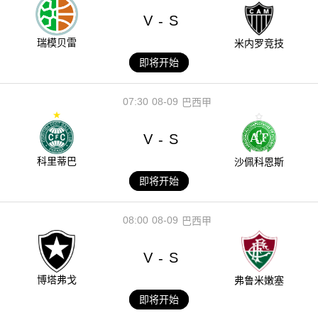
V
S
-
瑞模贝雷
米内罗竞技
即将开始
07:30
08-09
巴西甲
V
S
-
科里蒂巴
沙佩科恩斯
即将开始
08:00
08-09
巴西甲
V
S
-
博塔弗戈
弗鲁米嫩塞
即将开始