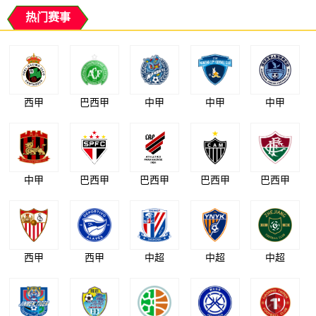
热门赛事
西甲
巴西甲
中甲
中甲
中甲
中甲
巴西甲
巴西甲
巴西甲
巴西甲
西甲
西甲
中超
中超
中超