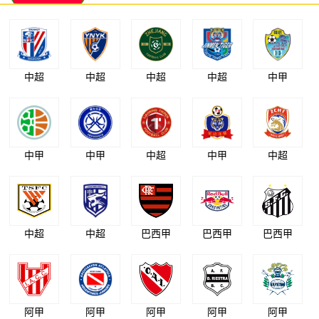
中超
中超
中超
中超
中甲
中甲
中甲
中超
中甲
中超
中超
中超
巴西甲
巴西甲
巴西甲
阿甲
阿甲
阿甲
阿甲
阿甲