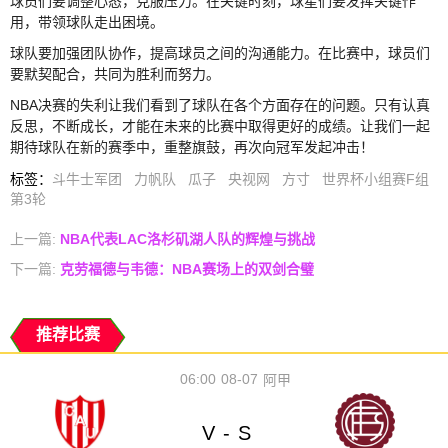
球员们要调整心态，克服压力。在关键时刻，球星们要发挥关键作
用，带领球队走出困境。
球队要加强团队协作，提高球员之间的沟通能力。在比赛中，球员们
要默契配合，共同为胜利而努力。
NBA决赛的失利让我们看到了球队在各个方面存在的问题。只有认真
反思，不断成长，才能在未来的比赛中取得更好的成绩。让我们一起
期待球队在新的赛季中，重整旗鼓，再次向冠军发起冲击！
标签
：
斗牛士军团
力帆队
瓜子
央视网
方寸
世界杯小组赛F组
第3轮
上一篇:
NBA代表LAC洛杉矶湖人队的辉煌与挑战
下一篇:
克劳福德与韦德：NBA赛场上的双剑合璧
推荐比赛
06:00
08-07
阿甲
V
S
-