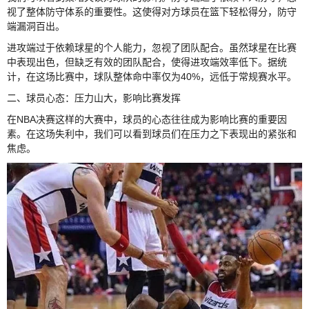
视了整体防守体系的重要性。这使得对方球员在篮下轻松得分，防守
端漏洞百出。
进攻端过于依赖球星的个人能力，忽视了团队配合。虽然球星在比赛
中表现出色，但缺乏有效的团队配合，使得进攻端效率低下。据统
计，在这场比赛中，球队整体命中率仅为40%，远低于常规赛水平。
二、球员心态：压力山大，影响比赛发挥
在NBA决赛这样的大赛中，球员的心态往往成为影响比赛的重要因
素。在这场失利中，我们可以看到球员们在压力之下表现出的紧张和
焦虑。