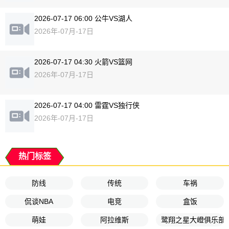
2026-07-17 06:00 公牛VS湖人
2026年-07月-17日
2026-07-17 04:30 火箭VS篮网
2026年-07月-17日
2026-07-17 04:00 雷霆VS独行侠
2026年-07月-17日
热门标签
防线
传统
车祸
侃谈NBA
电竞
盒饭
萌娃
阿拉维斯
鹭翔之星大嶝俱乐部