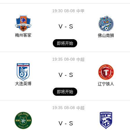
19:30
08-08
中甲
V
S
-
梅州客家
佛山南狮
即将开始
19:35
08-08
中超
V
S
-
大连英博
辽宁铁人
即将开始
19:35
08-08
中超
V
S
-