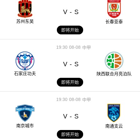
V
S
-
苏州东吴
长春亚泰
即将开始
19:30
08-08
中甲
V
S
-
石家庄功夫
陕西联合月亮泊队
即将开始
19:30
08-08
中甲
V
S
-
南京城市
南通支云
即将开始