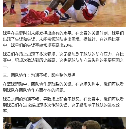
球星在关键时刻未能发挥出应有的水平。在比赛的关键时刻，球星们
出现了失误和失误，未能带领球队走出困境。据统计，在这场比赛
中，球星们的失误率较常规赛高出20%。
球员们在场上出现了多次犯规，这无疑加剧了球队的防守压力。在比
赛中，犯规次数达到历史新高，这也是球队防守端失利的重要原因之
一。
三、团队协作：沟通不畅，影响整体发挥
在篮球运动中，团队协作是取胜的关键。在这场失利中，我们可以看
到球队在团队协作方面存在的问题。
球员之间的沟通不畅，导致场上配合不默契。在比赛中，我们可以看
到球员们在进攻端出现多次传球失误，这无疑影响了球队的进攻效
率。