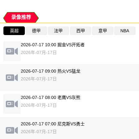
录像推荐
英超
德甲
法甲
西甲
意甲
NBA
2026-07-17 10:00 掘金VS开拓者
2026年-07月-17日
2026-07-17 09:00 热火VS猛龙
2026年-07月-17日
2026-07-17 08:00 老鹰VS灰熊
2026年-07月-17日
2026-07-17 07:00 尼克斯VS勇士
2026年-07月-17日