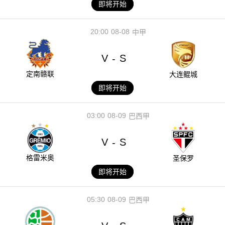
即将开始
20:00
08-08
中甲
V
S
-
定南赣联
大连鲲城
即将开始
03:00
08-09
巴西甲
V
S
-
格雷米奥
圣保罗
即将开始
05:30
08-09
巴西甲