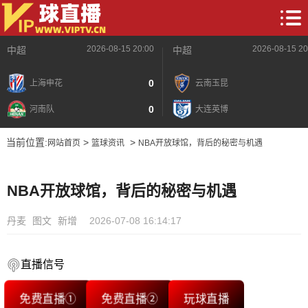
2026-08-15 20:00
2026-08-15 20
中超
中超
0
上海申花
云南玉昆
0
河南队
大连英博
当前位置:
>
>
网站首页
篮球资讯
NBA开放球馆，背后的秘密与机遇
NBA开放球馆，背后的秘密与机遇
丹麦
图文
新增
2026-07-08 16:14:17
直播信号
免费直播①
免费直播②
玩球直播