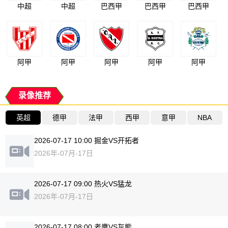
中超
中超
巴西甲
巴西甲
巴西甲
阿甲
阿甲
阿甲
阿甲
阿甲
录像推荐
英超
德甲
法甲
西甲
意甲
NBA
2026-07-17 10:00 掘金VS开拓者
2026年-07月-17日
2026-07-17 09:00 热火VS猛龙
2026年-07月-17日
2026-07-17 08:00 老鹰VS灰熊