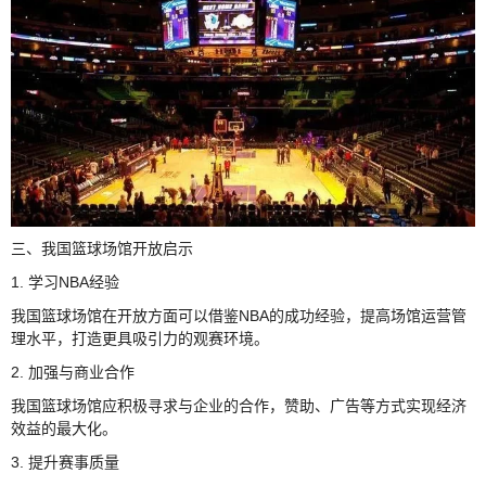
三、我国篮球场馆开放启示
1. 学习NBA经验
我国篮球场馆在开放方面可以借鉴NBA的成功经验，提高场馆运营管
理水平，打造更具吸引力的观赛环境。
2. 加强与商业合作
我国篮球场馆应积极寻求与企业的合作，赞助、广告等方式实现经济
效益的最大化。
3. 提升赛事质量