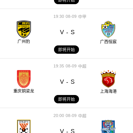
19:30
08-09
中甲
V
S
-
广州豹
广西恒宸
即将开始
19:35
08-09
中超
V
S
-
重庆铜梁龙
上海海港
即将开始
20:00
08-09
中超
V
S
-