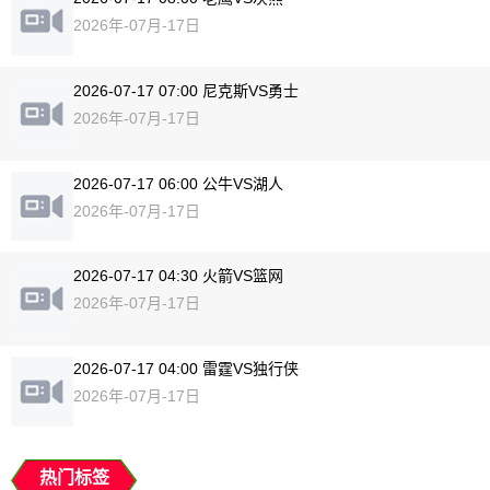
2026年-07月-17日
2026-07-17 07:00 尼克斯VS勇士
2026年-07月-17日
2026-07-17 06:00 公牛VS湖人
2026年-07月-17日
2026-07-17 04:30 火箭VS篮网
2026年-07月-17日
2026-07-17 04:00 雷霆VS独行侠
2026年-07月-17日
热门标签