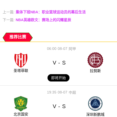
上一篇:
集体下班NBA：职业篮球运动员的幕后生活
下一篇:
NBA英雄欧文：赛场上的闪耀星辰
推荐比赛
06:00
08-07
阿甲
V
S
-
圣塔菲联
拉努斯
即将开始
19:35
08-07
中超
V
S
-
北京国安
深圳新鹏城