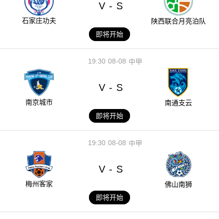
V
S
-
石家庄功夫
陕西联合月亮泊队
即将开始
19:30
08-08
中甲
V
S
-
南京城市
南通支云
即将开始
19:30
08-08
中甲
V
S
-
梅州客家
佛山南狮
即将开始