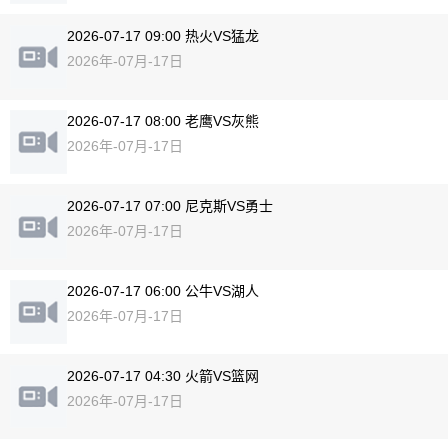
2026-07-17 09:00 热火VS猛龙
2026年-07月-17日
2026-07-17 08:00 老鹰VS灰熊
2026年-07月-17日
2026-07-17 07:00 尼克斯VS勇士
2026年-07月-17日
2026-07-17 06:00 公牛VS湖人
2026年-07月-17日
2026-07-17 04:30 火箭VS篮网
2026年-07月-17日