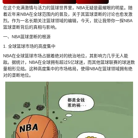
在这个充满激情与活力的篮球世界里，NBA无疑是最耀眼的明星。随
着近年来NBA在全球范围内的普及，关于其篮球垄断的讨论也愈发激
烈。作为一名长期关注篮球领域的编辑，今天，就让我带你一探NBA
篮球垄断背后的真相与影响。
一、NBA篮球垄断的根源
1. 全球篮球市场的高度集中
NBA在全球篮球市场占据着绝对的统治地位，其影响力几乎无人能
敌。据统计，NBA在全球拥有超过5亿球迷，而其他篮球联赛的球迷数
量相形见绌。这种高度集中的市场格局，使得NBA在篮球领域拥有绝
对的垄断地位。