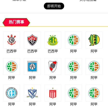
即将开始
热门赛事
巴西甲
巴西甲
巴西甲
阿甲
阿甲
阿甲
阿甲
阿甲
阿甲
阿甲
阿甲
阿甲
阿甲
阿甲
阿甲