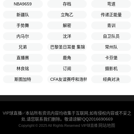
NBA9659
存档
弯道
新疆队
立陶乙
传递正能量
手势舞
解密
青训
内马尔
沈洋
自卫队员
兄弟
巴黎圣日耳曼 集锦
常州队
直播赛
鹿角
卡芬堡
林良铭
订阅
摄影机
斯图加特
CFA友谊赛呼和浩特赛第3轮
经典对决
VIP球直播✅本站所有资讯内容均收集于互联网,如有侵权内容或不妥之
处,请您联系我们删除。敬请谅解!QQ2016690669
网站地图
Copyright © 2025 All Rights Reserved VIP球直播