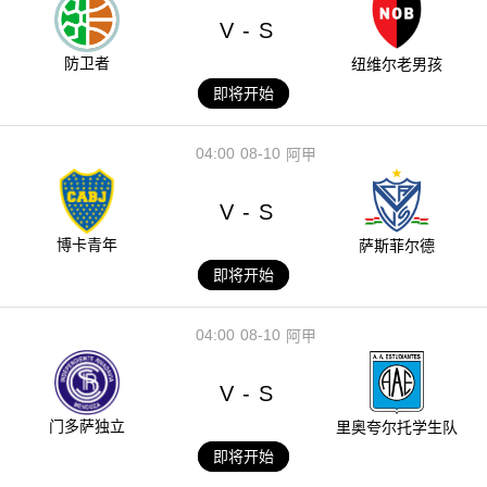
V
S
-
防卫者
纽维尔老男孩
即将开始
04:00
08-10
阿甲
V
S
-
博卡青年
萨斯菲尔德
即将开始
04:00
08-10
阿甲
V
S
-
门多萨独立
里奥夸尔托学生队
即将开始