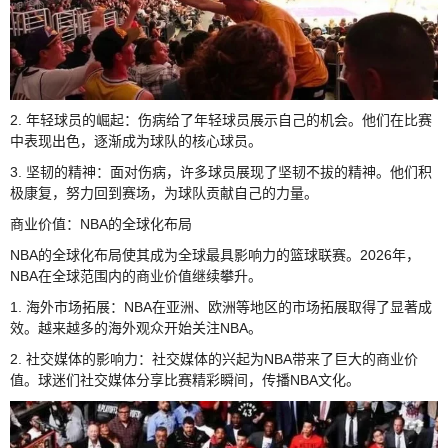
2. 年轻球员的崛起：伤病给了年轻球员展示自己的机会。他们在比赛
中表现出色，逐渐成为球队的核心球员。
3. 坚韧的精神：面对伤病，许多球员展现了坚韧不拔的精神。他们积
极康复，努力回到赛场，为球队贡献自己的力量。
商业价值：NBA的全球化布局
NBA的全球化布局使其成为全球最具影响力的篮球联赛。2026年，
NBA在全球范围内的商业价值继续攀升。
1. 海外市场拓展：NBA在亚洲、欧洲等地区的市场拓展取得了显著成
效。越来越多的海外观众开始关注NBA。
2. 社交媒体的影响力：社交媒体的兴起为NBA带来了巨大的商业价
值。球迷们社交媒体分享比赛精彩瞬间，传播NBA文化。