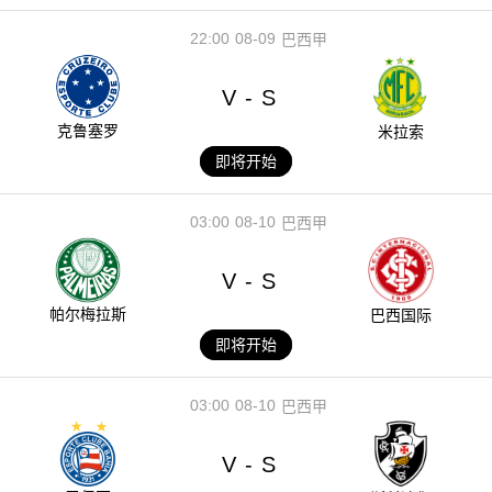
22:00
08-09
巴西甲
V
S
-
克鲁塞罗
米拉索
即将开始
03:00
08-10
巴西甲
V
S
-
帕尔梅拉斯
巴西国际
即将开始
03:00
08-10
巴西甲
V
S
-