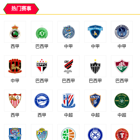
热门赛事
西甲
巴西甲
中甲
中甲
中甲
中甲
巴西甲
巴西甲
巴西甲
巴西甲
西甲
西甲
中超
中超
中超