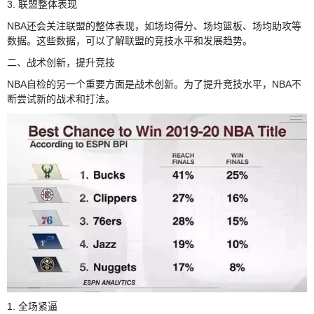
3. 联盟整体表现
NBA还会关注联盟的整体表现，如场均得分、场均篮板、场均助攻等
数据。这些数据，可以了解联盟的竞技水平和发展趋势。
二、战术创新，提升竞技
NBA自检的另一个重要方面是战术创新。为了提升竞技水平，NBA不
断尝试新的战术和打法。
1. 全场紧逼