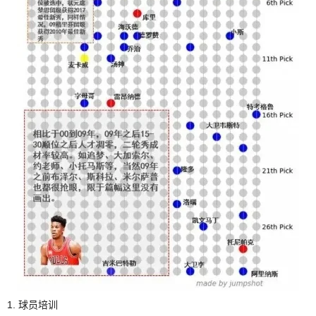
1. 球员培训