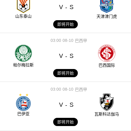
V
S
-
山东泰山
天津津门虎
即将开始
03:00
08-10
巴西甲
V
S
-
帕尔梅拉斯
巴西国际
即将开始
03:00
08-10
巴西甲
V
S
-
巴伊亚
瓦斯科达伽马
即将开始