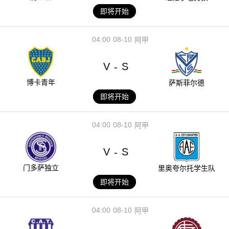
即将开始
04:00
08-10
阿甲
V
S
-
博卡青年
萨斯菲尔德
即将开始
04:00
08-10
阿甲
V
S
-
门多萨独立
里奥夸尔托学生队
即将开始
04:00
08-10
阿甲