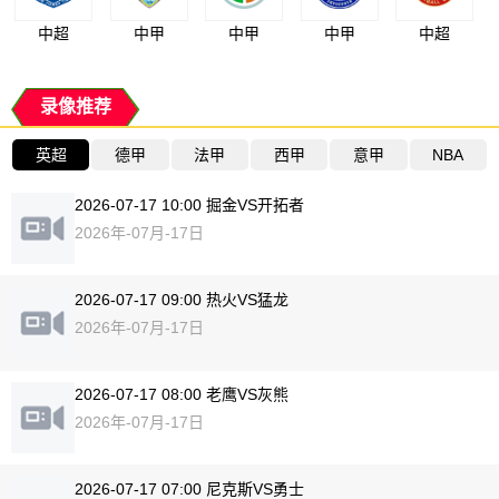
中超
中甲
中甲
中甲
中超
录像推荐
英超
德甲
法甲
西甲
意甲
NBA
2026-07-17 10:00 掘金VS开拓者
2026年-07月-17日
2026-07-17 09:00 热火VS猛龙
2026年-07月-17日
2026-07-17 08:00 老鹰VS灰熊
2026年-07月-17日
2026-07-17 07:00 尼克斯VS勇士