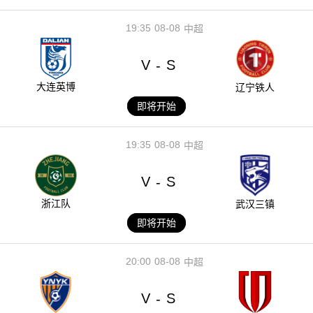
19:35
08-08
中超
V
S
-
大连英博
辽宁铁人
即将开始
19:35
08-08
中超
V
S
-
浙江队
武汉三镇
即将开始
20:00
08-08
中超
V
S
-