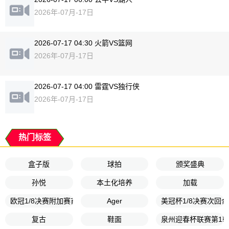
2026年-07月-17日
2026-07-17 04:30 火箭VS篮网
2026年-07月-17日
2026-07-17 04:00 雷霆VS独行侠
2026年-07月-17日
热门标签
盒子版
球拍
颁奖盛典
孙悦
本土化培养
加载
欧冠1/8决赛附加赛首回合
Ager
美冠杯1/8决赛次回合
复古
鞋面
泉州迎春杯联赛第1