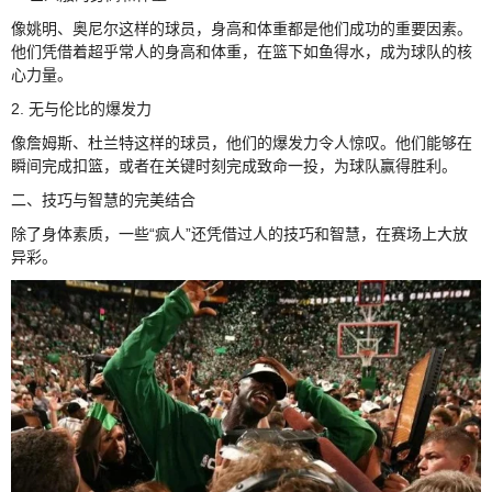
像姚明、奥尼尔这样的球员，身高和体重都是他们成功的重要因素。
他们凭借着超乎常人的身高和体重，在篮下如鱼得水，成为球队的核
心力量。
2. 无与伦比的爆发力
像詹姆斯、杜兰特这样的球员，他们的爆发力令人惊叹。他们能够在
瞬间完成扣篮，或者在关键时刻完成致命一投，为球队赢得胜利。
二、技巧与智慧的完美结合
除了身体素质，一些“疯人”还凭借过人的技巧和智慧，在赛场上大放
异彩。