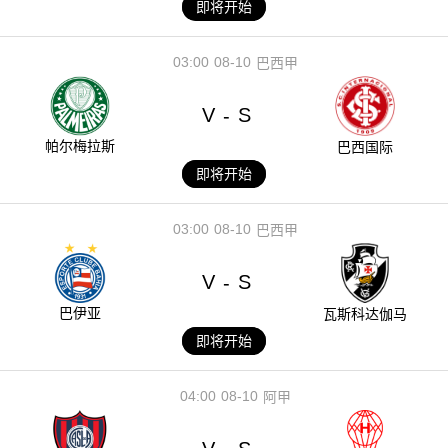
即将开始
03:00
08-10
巴西甲
V
S
-
帕尔梅拉斯
巴西国际
即将开始
03:00
08-10
巴西甲
V
S
-
巴伊亚
瓦斯科达伽马
即将开始
04:00
08-10
阿甲