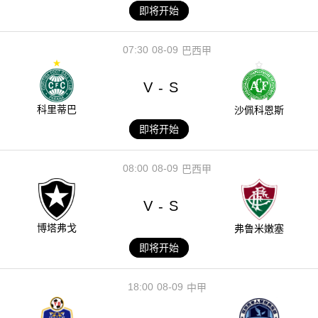
即将开始
07:30
08-09
巴西甲
V
S
-
科里蒂巴
沙佩科恩斯
即将开始
08:00
08-09
巴西甲
V
S
-
博塔弗戈
弗鲁米嫩塞
即将开始
18:00
08-09
中甲