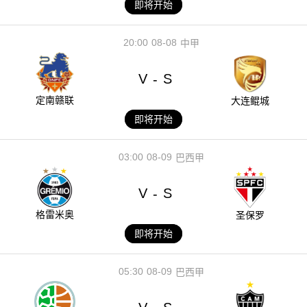
即将开始
20:00
08-08
中甲
V
S
-
定南赣联
大连鲲城
即将开始
03:00
08-09
巴西甲
V
S
-
格雷米奥
圣保罗
即将开始
05:30
08-09
巴西甲