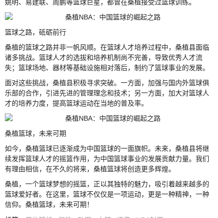
姚明、易建联、周鹏等篮球巨星，都曾在桑植接受过篮球训练。
篮球之路，砥砺前行
桑植的篮球之路并非一帆风顺。在篮球人才培养过程中，桑植县面临
诸多挑战。篮球人才的选拔和培养机制尚不完善，导致优秀人才流
失；篮球场地、器材等基础设施相对落后，制约了篮球事业的发展。
面对这些挑战，桑植县积极寻求突破。一方面，加强与国内外篮球俱
乐部的合作，引进先进的管理理念和技术；另一方面，加大对篮球人
才的培养力度，提高篮球运动在当地的普及率。
桑植篮球，未来可期
如今，桑植篮球已逐渐成为中国篮球的一面旗帜。未来，桑植县将继
续发挥篮球人才的摇篮作用，为中国篮球事业的发展贡献力量。我们
有理由相信，在不久的将来，桑植篮球将创造更多辉煌。
桑植，一个篮球梦想的摇篮，正以其独特的魅力，吸引着越来越多的
篮球爱好者。在这里，篮球不仅仅是一项运动，更是一种精神，一种
信仰。桑植篮球，未来可期！