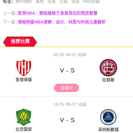
标签
：
里约锦标
属性
队医
土超
语音
NBA封面
上一篇:
驼背NBA：那些隐秘于身高背后的竞技智慧
下一篇:
探秘明星NBA球裤：设计、材质与时尚元素解析
推荐比赛
06:00
08-07
阿甲
V
S
-
圣塔菲联
拉努斯
直播中
19:35
08-07
中超
V
S
-
北京国安
深圳新鹏城