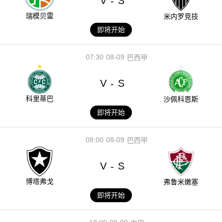
V
S
-
瑞模贝雷
米内罗竞技
即将开始
07:30
08-09
巴西甲
V
S
-
科里蒂巴
沙佩科恩斯
即将开始
08:00
08-09
巴西甲
V
S
-
博塔弗戈
弗鲁米嫩塞
即将开始