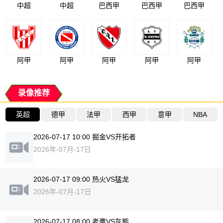
中超
中超
巴西甲
巴西甲
巴西甲
阿甲
阿甲
阿甲
阿甲
阿甲
录像推荐
英超
德甲
法甲
西甲
意甲
NBA
2026-07-17 10:00 掘金VS开拓者
2026年-07月-17日
2026-07-17 09:00 热火VS猛龙
2026年-07月-17日
2026-07-17 08:00 老鹰VS灰熊