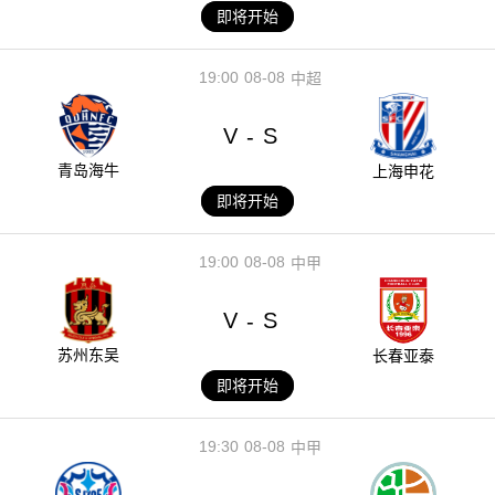
即将开始
19:00
08-08
中超
V
S
-
青岛海牛
上海申花
即将开始
19:00
08-08
中甲
V
S
-
苏州东吴
长春亚泰
即将开始
19:30
08-08
中甲