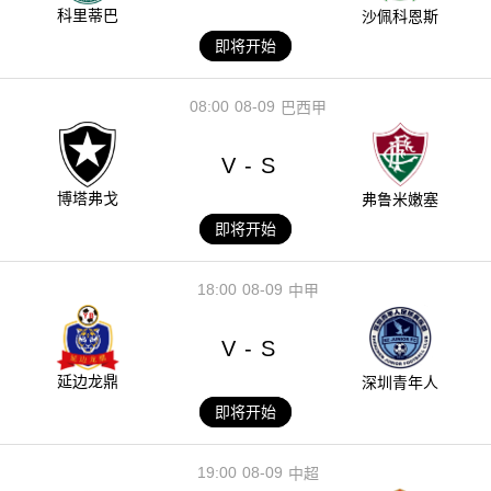
科里蒂巴
沙佩科恩斯
即将开始
08:00
08-09
巴西甲
V
S
-
博塔弗戈
弗鲁米嫩塞
即将开始
18:00
08-09
中甲
V
S
-
延边龙鼎
深圳青年人
即将开始
19:00
08-09
中超