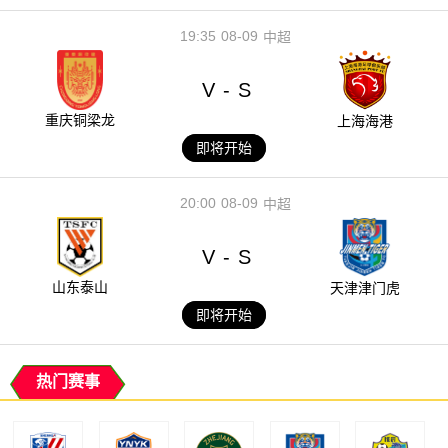
19:35
08-09
中超
V
S
-
重庆铜梁龙
上海海港
即将开始
20:00
08-09
中超
V
S
-
山东泰山
天津津门虎
即将开始
热门赛事