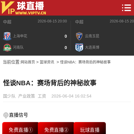
2026-08-15 20:00
2026-08-15 20
中超
中超
0
上海申花
云南玉昆
0
河南队
大连英博
当前位置:
>
>
网站首页
篮球资讯
怪谈NBA：赛场背后的神秘故事
怪谈NBA：赛场背后的神秘故事
国少队
产业政策
工资
2026-06-04 16:02:54
直播信号
免费直播①
免费直播②
玩球直播