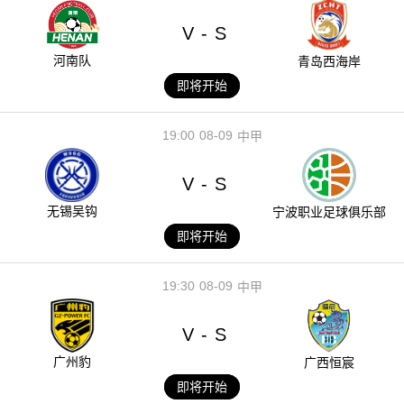
V
S
-
河南队
青岛西海岸
即将开始
19:00
08-09
中甲
V
S
-
无锡吴钩
宁波职业足球俱乐部
即将开始
19:30
08-09
中甲
V
S
-
广州豹
广西恒宸
即将开始