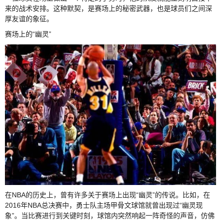
来的战术安排。这种默契，是赛场上的秘密武器，也是球员们之间深
厚友谊的象征。
赛场上的“幽灵”
在NBA的历史上，曾有许多关于赛场上出现“幽灵”的传说。比如，在
2016年NBA总决赛中，勇士队主场甲骨文球馆就曾出现过“幽灵现
象”。当比赛进行到关键时刻，球馆内突然响起一阵奇怪的声音，仿佛