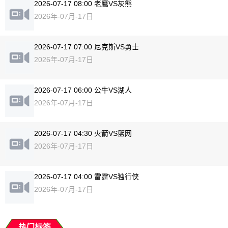
2026-07-17 08:00 老鹰VS灰熊
2026年-07月-17日
2026-07-17 07:00 尼克斯VS勇士
2026年-07月-17日
2026-07-17 06:00 公牛VS湖人
2026年-07月-17日
2026-07-17 04:30 火箭VS篮网
2026年-07月-17日
2026-07-17 04:00 雷霆VS独行侠
2026年-07月-17日
热门标签