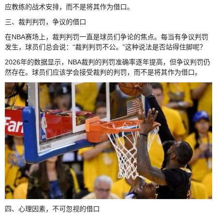
应教练的战术安排，而不是将其作为借口。
三、裁判判罚，争议的借口
在NBA赛场上，裁判判罚一直是球员们争论的焦点。每当有争议判罚
发生，球员们总会说：“裁判判罚不公。”这种说法是否站得住脚呢？
2026年的数据显示，NBA裁判的判罚准确率逐年提高，但争议判罚仍
然存在。球员们应该学会接受裁判的判罚，而不是将其作为借口。
四、心理因素，不可忽视的借口