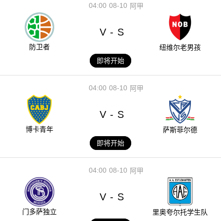
04:00
08-10
阿甲
V
S
-
防卫者
纽维尔老男孩
即将开始
04:00
08-10
阿甲
V
S
-
博卡青年
萨斯菲尔德
即将开始
04:00
08-10
阿甲
V
S
-
门多萨独立
里奥夸尔托学生队