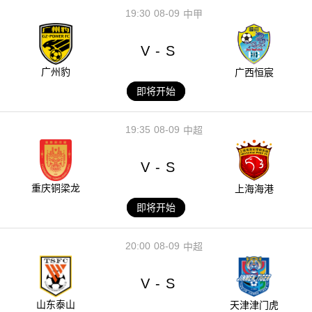
19:30
08-09
中甲
V
S
-
广州豹
广西恒宸
即将开始
19:35
08-09
中超
V
S
-
重庆铜梁龙
上海海港
即将开始
20:00
08-09
中超
V
S
-
山东泰山
天津津门虎