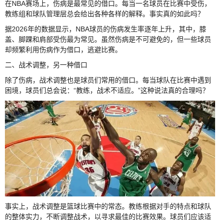
在NBA赛场上，伤病是最常见的借口。每当一名球员在比赛中受伤，
教练组和球队管理层总会给出各种各样的解释。事实真的如此吗？
据2026年的数据显示，NBA球员的伤病发生率逐年上升，其中，膝
盖、脚踝和肩部受伤最为常见。虽然伤病是不可避免的，但一些球员
却频繁利用伤病作为借口，逃避比赛。
二、战术调整，另一种借口
除了伤病，战术调整也是球员们常用的借口。每当球队在比赛中遇到
困境，球员们总会说：“教练，战术不适应。”这种说法真的合理吗？
事实上，战术调整是篮球比赛中的常态。教练根据对手的特点和球队
的整体实力，不断调整战术，以寻求最佳的比赛效果。球员们应该适