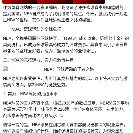
作为体育网站的一名资深编辑，我见证了许多篮球赛事的辉煌时刻。
提到篮球，NBA自然成为了我们讨论的焦点。今天，就让我们一起走
进NBA的世界，其作为篮球运动王者之路的秘密。
一、NBA：篮球运动的全球象征
NBA，全称美国职业篮球联赛，自1946年成立以来，历经七十余年的
风雨洗礼，已成为全球最具影响力的篮球赛事。其赛事吸引了来自世
界各地的篮球爱好者，成为了篮球运动的全球象征。
二、NBA的竞技魅力：实力与激情并存
NBA之所以备受关注，离不开其竞技魅力的展示。以下将从实力与激
情两个方面，解析NBA的竞技魅力。
1. 实力：NBA球员的顶级水平
NBA球员的实力不容小觑。根据2026年的数据显示，NBA球员的平均
身高为6英尺7英寸，体重约为220磅。他们在身体素质、技术能力、
战术意识等方面均达到顶级水平。
值得一提的是，NBA球员在训练和比赛中都展现出极高的职业素养。
他们遵循严格的训练计划，始终保持良好的竞技状态，为观众呈现一