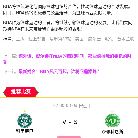
NBA将继续深化与国际篮球组织的合作，推动篮球运动的全球发展。
同时，NBA还将积极参与公益活动，为篮球事业贡献力量。
NBA作为篮球运动的王者，将继续引领篮球运动的发展。让我们共同
期待NBA在未来带给我们更多精彩的表现！
标签
：
正版
线上销售
法甲第33轮
美国平威尔士
默认
台木兰联
上一篇:
题外话：威尔逊在NBA的精彩瞬间，那些值得我们铭记的时
刻
下一篇:
最新排名：NBA风云再起，谁将问鼎巅峰？
推荐比赛
07:30
08-09
巴西甲
V
S
-
科里蒂巴
沙佩科恩斯