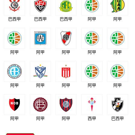
巴西甲
巴西甲
巴西甲
阿甲
阿甲
阿甲
阿甲
阿甲
阿甲
阿甲
阿甲
阿甲
阿甲
阿甲
阿甲
阿甲
阿甲
阿甲
西甲
巴西甲