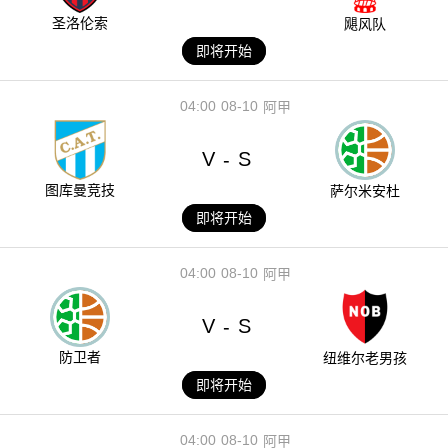
圣洛伦索
飓风队
即将开始
04:00
08-10
阿甲
V
S
-
图库曼竞技
萨尔米安杜
即将开始
04:00
08-10
阿甲
V
S
-
防卫者
纽维尔老男孩
即将开始
04:00
08-10
阿甲