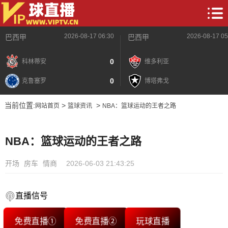
2026-08-17 06:30
2026-08-17 05
巴西甲
巴西甲
0
科林蒂安
维多利亚
0
克鲁塞罗
博塔弗戈
当前位置:
>
>
网站首页
篮球资讯
NBA：篮球运动的王者之路
NBA：篮球运动的王者之路
开场
房车
情商
2026-06-03 21:43:25
直播信号
免费直播①
免费直播②
玩球直播