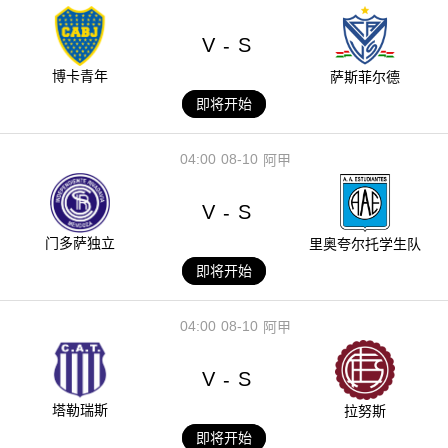
V
S
-
博卡青年
萨斯菲尔德
即将开始
04:00
08-10
阿甲
V
S
-
门多萨独立
里奥夸尔托学生队
即将开始
04:00
08-10
阿甲
V
S
-
塔勒瑞斯
拉努斯
即将开始