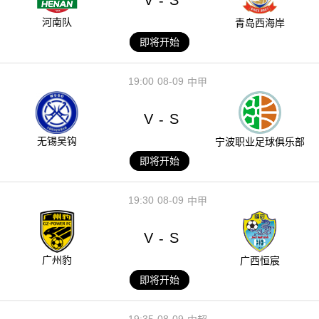
V
S
-
河南队
青岛西海岸
即将开始
19:00
08-09
中甲
V
S
-
无锡吴钩
宁波职业足球俱乐部
即将开始
19:30
08-09
中甲
V
S
-
广州豹
广西恒宸
即将开始
19:35
08-09