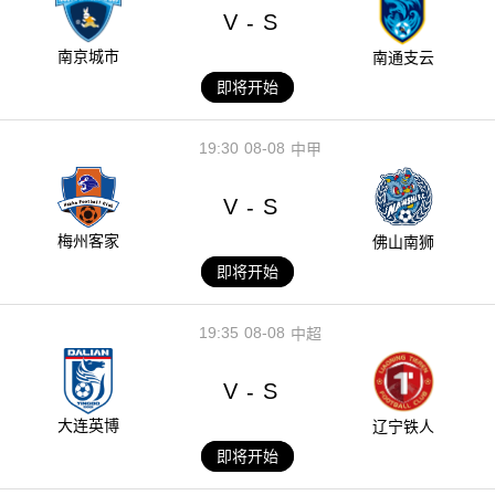
V
S
-
南京城市
南通支云
即将开始
19:30
08-08
中甲
V
S
-
梅州客家
佛山南狮
即将开始
19:35
08-08
中超
V
S
-
大连英博
辽宁铁人
即将开始