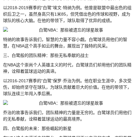
以2018-2019赛季的“白鹭”埃文·特纳为例。他曾是联盟中最出色的组
织后卫之一，虽然身高只有1米85，但凭借出色的传球和视野，成为
球队的核心大脑。在他的带领下，球队取得了优异的成绩。
特纳的故事告诉我们，智慧的力量不容小觑。白鹭球员用他们的智
慧，在NBA这个高手如云的舞台，展现出了独特的风采。
三、白鹭般的团队精神：那些无私奉献的战士
在NBA这个崇尚个人英雄主义的时代，白鹭球员们却用他们的团队精
神，诠释着篮球运动的真谛。
以2016-2017赛季的“白鹭”保罗·乔治为例。他在职业生涯中，多次受
伤，却始终坚守在球队，为球队贡献着巨大的价值。在他的带领下，
球队连续三年闯入季后赛。
乔治的故事告诉我们，团队精神的力量是无穷的。白鹭球员们用他们
的无私奉献，诠释着篮球运动的最高境界。
四、白鹭般的未来：那些崛起的新星