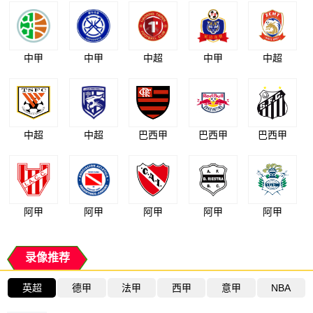
中甲
中甲
中超
中甲
中超
中超
中超
巴西甲
巴西甲
巴西甲
阿甲
阿甲
阿甲
阿甲
阿甲
录像推荐
英超
德甲
法甲
西甲
意甲
NBA