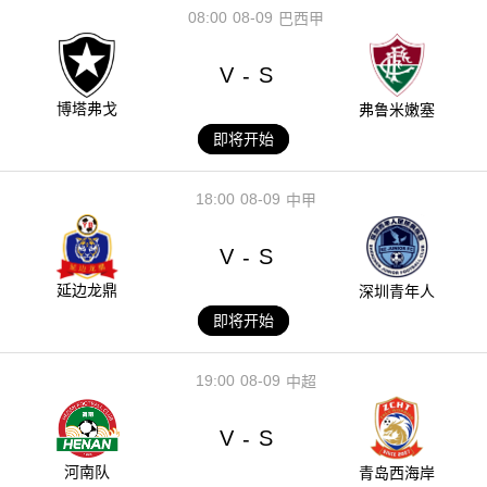
08:00
08-09
巴西甲
V
S
-
博塔弗戈
弗鲁米嫩塞
即将开始
18:00
08-09
中甲
V
S
-
延边龙鼎
深圳青年人
即将开始
19:00
08-09
中超
V
S
-
河南队
青岛西海岸