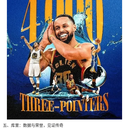
五、库里：数据与荣誉，见证传奇