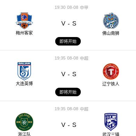
19:30
08-08
中甲
V
S
-
梅州客家
佛山南狮
即将开始
19:35
08-08
中超
V
S
-
大连英博
辽宁铁人
即将开始
19:35
08-08
中超
V
S
-
浙江队
武汉三镇