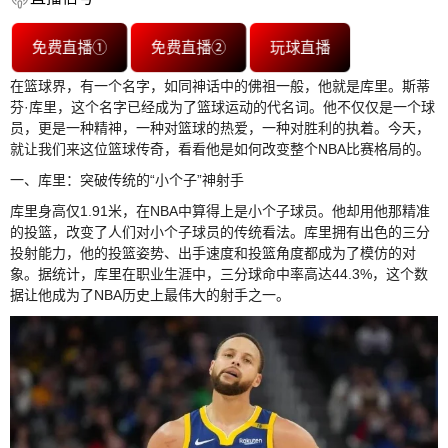
免费直播①
免费直播②
玩球直播
在篮球界，有一个名字，如同神话中的佛祖一般，他就是库里。斯蒂
芬·库里，这个名字已经成为了篮球运动的代名词。他不仅仅是一个球
员，更是一种精神，一种对篮球的热爱，一种对胜利的执着。今天，
就让我们来这位篮球传奇，看看他是如何改变整个NBA比赛格局的。
一、库里：突破传统的“小个子”神射手
库里身高仅1.91米，在NBA中算得上是小个子球员。他却用他那精准
的投篮，改变了人们对小个子球员的传统看法。库里拥有出色的三分
投射能力，他的投篮姿势、出手速度和投篮角度都成为了模仿的对
象。据统计，库里在职业生涯中，三分球命中率高达44.3%，这个数
据让他成为了NBA历史上最伟大的射手之一。