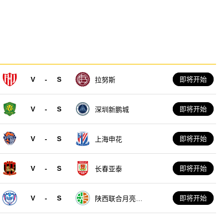
V
-
S
即将开始
拉努斯
V
-
S
即将开始
深圳新鹏城
V
-
S
即将开始
上海申花
V
-
S
即将开始
长春亚泰
V
-
S
即将开始
陕西联合月亮泊
队