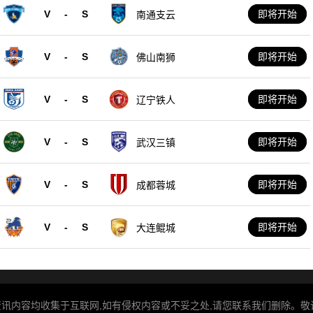
V
-
S
即将开始
南通支云
V
-
S
即将开始
佛山南狮
V
-
S
即将开始
辽宁铁人
V
-
S
即将开始
武汉三镇
V
-
S
即将开始
成都蓉城
V
-
S
即将开始
大连鲲城
资讯内容均收集于互联网,如有侵权内容或不妥之处,请您联系我们删除。敬请谅解!