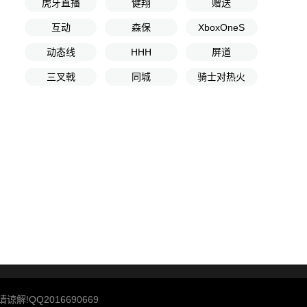
虎牙直播
健翔
赠送
互动
森保
XboxOneS
动态线
HHH
屏道
三叉戟
同城
骑士对热火
QQ2016690669