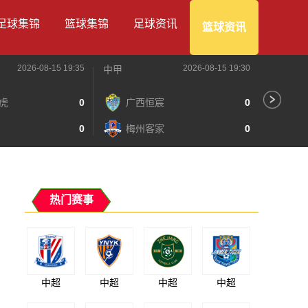
足球集锦
篮球集锦
足球资讯
篮球资讯
2026-08-15 19:35
2026-08-15 19:30
中甲
中甲
虎
0
广西恒宸
0
陕
0
梅州客家
0
长
热门赛事
中超
中超
中超
中超