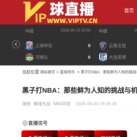
首页
2026-08-15 20:00
2
中超
中超
上海申花
0
云南玉昆
河南队
0
大连英博
当前位置:
>
>
网站首页
篮球资讯
黑子打NBA：那些鲜为人知的挑战
黑子打NBA：那些鲜为人知的挑战与
海地
黄绿大战
NBA华锐
2026-06-03 19:25:30
直播信号