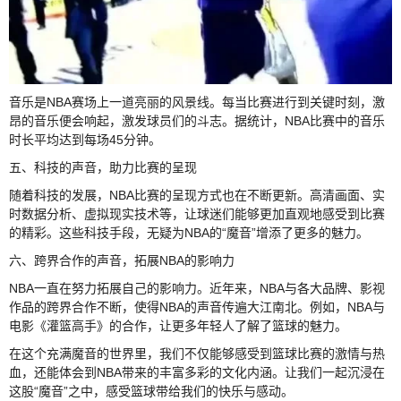
音乐是NBA赛场上一道亮丽的风景线。每当比赛进行到关键时刻，激
昂的音乐便会响起，激发球员们的斗志。据统计，NBA比赛中的音乐
时长平均达到每场45分钟。
五、科技的声音，助力比赛的呈现
随着科技的发展，NBA比赛的呈现方式也在不断更新。高清画面、实
时数据分析、虚拟现实技术等，让球迷们能够更加直观地感受到比赛
的精彩。这些科技手段，无疑为NBA的“魔音”增添了更多的魅力。
六、跨界合作的声音，拓展NBA的影响力
NBA一直在努力拓展自己的影响力。近年来，NBA与各大品牌、影视
作品的跨界合作不断，使得NBA的声音传遍大江南北。例如，NBA与
电影《灌篮高手》的合作，让更多年轻人了解了篮球的魅力。
在这个充满魔音的世界里，我们不仅能够感受到篮球比赛的激情与热
血，还能体会到NBA带来的丰富多彩的文化内涵。让我们一起沉浸在
这股“魔音”之中，感受篮球带给我们的快乐与感动。