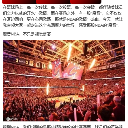
在篮球场上，每一次传球、每一次投篮、每一次突破，都伴随着球员
们全力以赴的汗水与激情。而在赛场之外，有一股“魔音”，它不仅仅
在耳边回响，更在心间激荡，那就是NBA的激情与热血。今天，就让
我带领大家一起走进这个充满魔力的世界，感受那股NBA的“魔音”。
魔音NBA，不只是视觉盛宴
提到NBA，我们想到的是那些精彩绝伦的比赛画面，球员们的英姿飒