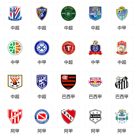
中超
中超
中超
中超
中甲
中甲
中甲
中超
中甲
中超
中超
中超
巴西甲
巴西甲
巴西甲
阿甲
阿甲
阿甲
阿甲
阿甲