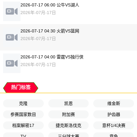
2026-07-17 06:00 公牛VS湖人
2026年-07月-17日
2026-07-17 04:30 火箭VS篮网
2026年-07月-17日
2026-07-17 04:00 雷霆VS独行侠
2026年-07月-17日
热门标签
克隆
凯恩
维金斯
参赛国家数目
附加赛
护齿器
档案解密17
捷克斯洛伐克
意杯1/4决赛
TV
三分球大赛
章鱼