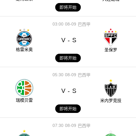
即将开始
03:00
08-09
巴西甲
V
S
-
格雷米奥
圣保罗
即将开始
05:30
08-09
巴西甲
V
S
-
瑞模贝雷
米内罗竞技
即将开始
07:30
08-09
巴西甲