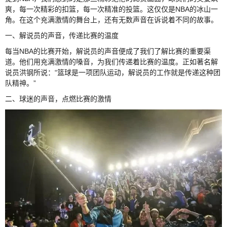
爽，每一次精彩的扣篮，每一次精准的投篮。这仅仅是NBA的冰山一
角。在这个充满激情的舞台上，还有无数声音在诉说着不同的故事。
一、解说员的声音，传递比赛的温度
每当NBA的比赛开始，解说员的声音便成了我们了解比赛的重要渠
道。他们用充满激情的嗓音，为我们传递着比赛的温度。正如著名解
说员洪钢所说：“篮球是一项团队运动，解说员的工作就是传递这种团
队精神。”
二、球迷的声音，点燃比赛的激情