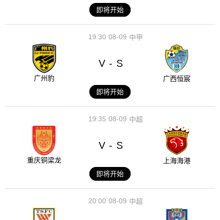
即将开始
19:30
08-09
中甲
V
S
-
广州豹
广西恒宸
即将开始
19:35
08-09
中超
V
S
-
重庆铜梁龙
上海海港
即将开始
20:00
08-09
中超