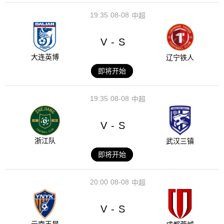
19:35
08-08
中超
V
S
-
大连英博
辽宁铁人
即将开始
19:35
08-08
中超
V
S
-
浙江队
武汉三镇
即将开始
20:00
08-08
中超
V
S
-