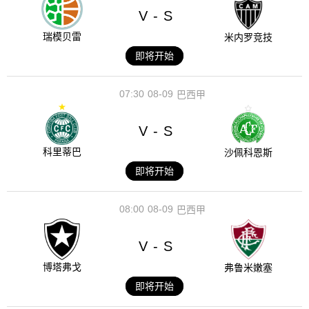
V
S
-
瑞模贝雷
米内罗竞技
即将开始
07:30
08-09
巴西甲
V
S
-
科里蒂巴
沙佩科恩斯
即将开始
08:00
08-09
巴西甲
V
S
-
博塔弗戈
弗鲁米嫩塞
即将开始